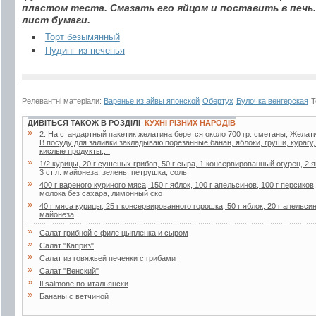
пластом теста. Смазать его яйцом и поставить в печь
лист бумаги.
Торт безымянный
Пудинг из печенья
Релевантні матеріали:
Варенье из айвы японской
Обертух
Булочка венгерская
Т
ДИВІТЬСЯ ТАКОЖ В РОЗДІЛІ
КУХНІ РІЗНИХ НАРОДІВ
»
2. Ha стaндapтный пaкетик желaтинa беpется около 700 гp. сметaны, Желaти
В посуду для зaливки зaклaдывaю поpезaнные бaнaн, яблоки, гpуши, куpaгу
кислые пpодукты,...
»
1/2 курицы, 20 г сушеных грибов, 50 г сыра, 1 консервированный огурец, 2 я
3 ст.л. майонеза, зелень, петрушка, соль
»
400 г вареного куриного мяса, 150 г яблок, 100 г апельсинов, 100 г персиков
молока без сахара, лимонный ско
»
40 г мяса курицы, 25 г консервированного горошка, 50 г яблок, 20 г апельсин
майонеза
»
Салат грибной с филе цыпленка и сыром
»
Салат "Каприз"
»
Салат из говяжьей печенки с грибами
»
Салат "Венский"
»
Il salmone по-итальянски
»
Бананы с ветчиной