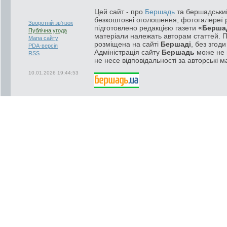
Цей сайт - про
Бершадь
та бершадський
безкоштовні оголошення, фотогалереї р
Зворотній зв'язок
підготовлено редакцією газети
«Берша
Публічна угода
матеріали належать авторам статтей. 
Мапа сайту
розміщена на сайті
Бершаді
, без згод
PDA-версія
Адміністрація сайту
Бершадь
може не п
RSS
не несе відповідальності за авторські м
10.01.2026 19:44:53