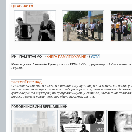
ЦІКАВІ ФОТО
3 фото
3 фото
5 фото
МИ - ПАМ’ЯТАЄМО - «
КНИГА ПАМ’ЯТІ УКРАЇНИ
» /
УСТЯ
Ржепецький Анатолій Григорович (1925)
1925 р., українець. Мобілізований в
Пруссія.
З ІСТОРІЇ БЕРШАДІ
Своєрідне містечко виникло на колишньому пустирі, де на кошти колгоспів у 1
корпуси медучилища з сучасними лабораторіями, гуртожитком та їдальнею.
фельдшерів те акушерок, які працюватимуть у лікарнях, колгоспних пологов
медики заклали новий парк, посадили тисячі кущів та...
ГОЛОВНІ НОВИНИ БЕРШАДЩИНИ