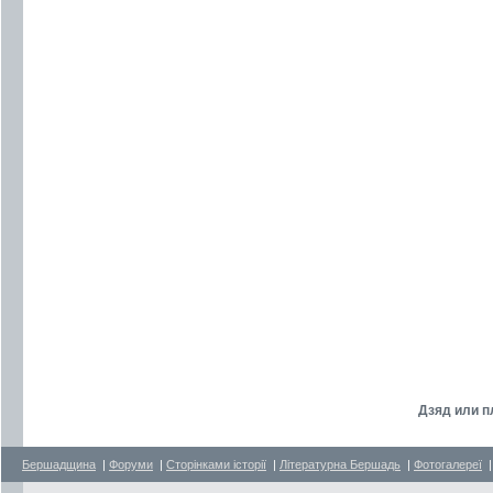
Дзяд или п
Бершадщина
|
Форуми
|
Сторінками історії
|
Літературна Бершадь
|
Фотогалереї