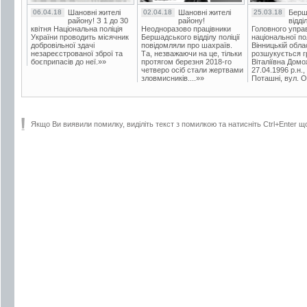
06.04.18
Шановні жителі
02.04.18
Шановні жителі
25.03.18
Берш
району! З 1 до 30
району!
відді
квітня Національна поліція
Неодноразово працівники
Головного упра
України проводить місячник
Бершадського відділу поліції
національної пол
добровільної здачі
повідомляли про шахраїв.
Вінницькій обла
незареєстрованої зброї та
Та, незважаючи на це, тільки
розшукується гр
боєприпасів до неї.»»
протягом березня 2018-го
Віталіївна Домо
четверо осіб стали жертвами
27.04.1996 р.н.,
зловмисників....»»
Поташні, вул. Ос
Якщо Ви виявили помилку, виділіть текст з помилкою та натисніть Ctrl+Enter щ