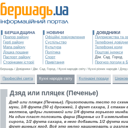
БЕРШАДЩИНА
НОВИНИ
ДОВІДНИКИ
Прапор району
Офіційні повідомлення
Підприємства та ор
Герб району
Суспільство
Телефонні довідни
Мапа району
Культура
Телефонні коди
Дошка пошани
Політика
Поштові індекси
Паспорт району
Спорт
Дім. Сад. Город.
Сторінками історії
Привітання
Прогноз погоди в 
Бершадь
/
Довідники
/
Дім. Сад. Город.
/
Кухні народів світу
/
Кухні різних народів
/
Дзяд 
Професійні свята
Кухні народів світу
Кулінарні поради
Церков
Дзяд или пляцек (Печенье)
Дзяд или пляцек (Печенье). Приготовить тесто по схеме:
муки, 1/8 фунта (50 г) дрожжей, 1 фунт сахара, 1 стакан
желтков, цедры лимонной или 1/4 фунта горького минда
На один пласт положить фарш (Варенье из 5 измельчённ
сиропа, 1/2 фунта сахара, в него добавить 1/2 фунта ки
фунт винных ягод. Всё это мелко нашинковать и разл