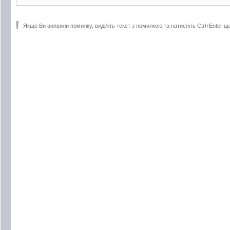
Якщо Ви виявили помилку, виділіть текст з помилкою та натисніть Ctrl+Enter щ