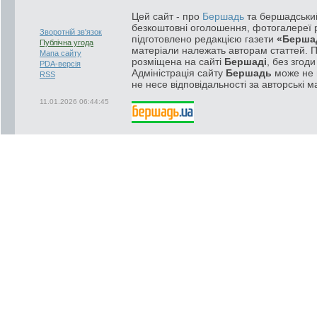
Цей сайт - про
Бершадь
та бершадський
безкоштовні оголошення, фотогалереї р
Зворотній зв'язок
підготовлено редакцією газети
«Берша
Публічна угода
матеріали належать авторам статтей. 
Мапа сайту
розміщена на сайті
Бершаді
, без згод
PDA-версія
Адміністрація сайту
Бершадь
може не п
RSS
не несе відповідальності за авторські м
11.01.2026 06:44:45