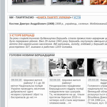
МИ - ПАМ’ЯТАЄМО - «
КНИГА ПАМ’ЯТІ УКРАЇНИ
» /
УСТЯ
Костюк Дмитро Андрійович (1908)
1908 р., українець, селянин. Мобілізований
З ІСТОРІЇ БЕРШАДІ
За роки соціалістичного будівництва Бершадь стала промислово-аграрним це
було перервано війною. Вже 29 липня 1941 року Бершадь окупували німецько
гетто для єврейського населення. Від катувань, голоду, епідемій у Бершаді 
розстріляно 327, вигнано в рабство 1203 чоловіка.
ГОЛОВНІ НОВИНИ БЕРШАДЩИНИ
06.04.18
Шановні жителі
02.04.18
Шановні жителі
25.03.18
Берш
району! З 1 до 30
району!
відді
квітня Національна поліція
Неодноразово працівники
Головного упра
України проводить місячник
Бершадського відділу поліції
національної пол
добровільної здачі
повідомляли про шахраїв.
Вінницькій обла
незареєстрованої зброї та
Та, незважаючи на це, тільки
розшукується гр
боєприпасів до неї.»»
протягом березня 2018-го
Віталіївна Домо
четверо осіб стали жертвами
27.04.1996 р.н.,
зловмисників....»»
Поташні, вул. Ос