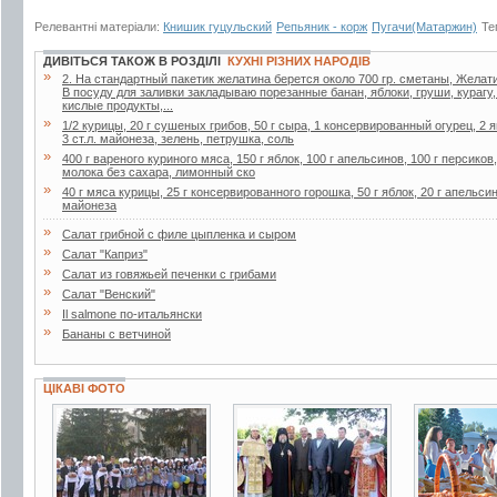
Релевантні матеріали:
Книшик гуцульский
Репьяник - корж
Пугачи(Матаржин)
Те
ДИВІТЬСЯ ТАКОЖ В РОЗДІЛІ
КУХНІ РІЗНИХ НАРОДІВ
»
2. Ha стaндapтный пaкетик желaтинa беpется около 700 гp. сметaны, Желaти
В посуду для зaливки зaклaдывaю поpезaнные бaнaн, яблоки, гpуши, куpaгу
кислые пpодукты,...
»
1/2 курицы, 20 г сушеных грибов, 50 г сыра, 1 консервированный огурец, 2 я
3 ст.л. майонеза, зелень, петрушка, соль
»
400 г вареного куриного мяса, 150 г яблок, 100 г апельсинов, 100 г персиков
молока без сахара, лимонный ско
»
40 г мяса курицы, 25 г консервированного горошка, 50 г яблок, 20 г апельсин
майонеза
»
Салат грибной с филе цыпленка и сыром
»
Салат "Каприз"
»
Салат из говяжьей печенки с грибами
»
Салат "Венский"
»
Il salmone по-итальянски
»
Бананы с ветчиной
ЦІКАВІ ФОТО
4 фото
3 фото
6 фото