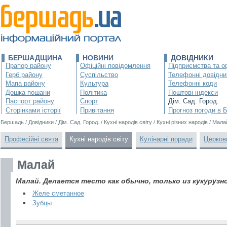
БЕРШАДЩИНА
НОВИНИ
ДОВІДНИКИ
Прапор району
Офіційні повідомлення
Підприємства та ор
Герб району
Суспільство
Телефонні довідни
Мапа району
Культура
Телефонні коди
Дошка пошани
Політика
Поштові індекси
Паспорт району
Спорт
Дім. Сад. Город.
Сторінками історії
Привітання
Прогноз погоди в 
Бершадь
/
Довідники
/
Дім. Сад. Город.
/
Кухні народів світу
/
Кухні різних народів
/
Мала
Професійні свята
Кухні народів світу
Кулінарні поради
Церков
Малай
Малай. Делается тесто как обычно, только из кукурузно
Желе сметанное
Зубцы