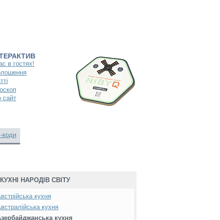
НТЕРАКТИВ
ас в гостях!
олошення
тті
оскоп
 сайт
-коди
КУХНІ НАРОДІВ СВІТУ
встрійська кухня
встралійська кухня
Азербайджанська кухня