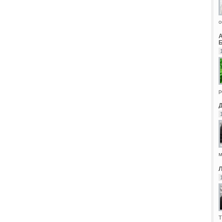
о
Б
р
м
Т