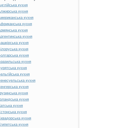
нглійська кухня
лжирська кухня
мериканська кухня
фриканська кухня
рмянська кухня
ргентинська кухня
ашкірська кухня
ілоруська кухня
олгарська кухня
разильська кухня
урятська кухня
ельгійська кухня
енесуельська кухня
енгерська кухня
рузинська кухня
оландська кухня
атська кухня
стонська кухня
квадорська кухня
гипетська кухня