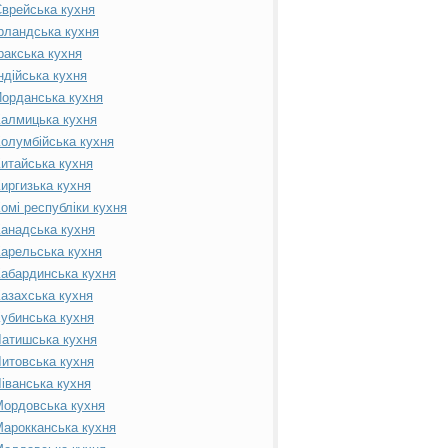
врейська кухня
рландська кухня
ракська кухня
ндійська кухня
орданська кухня
алмицька кухня
олумбійська кухня
итайська кухня
иргизька кухня
омі республіки кухня
анадська кухня
арельська кухня
абардинська кухня
азахська кухня
убинська кухня
атишська кухня
итовська кухня
іванська кухня
ордовська кухня
арокканська кухня