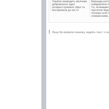
України проводить місячник
Бершадського в
добровільної здачі
повідомляли п
незареєстрованої зброї та
Та, незважаюч
боєприпасів до неї.»»
протягом бере
четверо осіб 
зловмисників..
Якщо Ви виявили помилку, виділіть текст з по