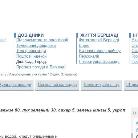
ДОВІДНИКИ
ЖИТТЯ БЕРШАДІ
І
ння
Підприємства та організації
Фотогалереї Бершаді
У н
Телефонні довідники
Відео
Ог
Телефонні коди
Визначні місця району
Ста
Поштові індекси
Персоналії
Гор
Дім. Сад. Город.
Літературна Бершадь
Про
Прогноз погоди в Бершаді
світу
/
Азербайджанська кухня
/
Овдух (Окрошка)
Кулінарні поради
Церковний календар
Валюти країн світу
Штрих
вежие 80, лук зеленый 30, сахар 5, зелень кинзы 5, укроп
А
А
ну водой, кладут очищенные и