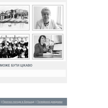
МОЖЕ БУТИ ЦІКАВО
|
Прогноз погоди в Бершаді
|
Телефонні довідники