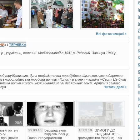
Є
І
І
І
Й
Всі фотогалереї »
К
К
ЇНИ
» /
ТЕРНІВКА
К
 р., українець, селянин. Мобілізований в 1941 р. Рядовий. Загинув 1944 р.
К
К
К
ед трудівниками, була соціалістична перебудова сільського господарства.
К
ьськогосподарська трудова артіль «Колос» а влітку - артіль «Серп» Це були
 членів артілі «Серп» хазяйнували на 90 десятинах землі. Артіль з самого
К
був...
Читати далі »
К
К
Л
Л
Л
М
овні жителі
25.03.18
Бершадським
18.03.18
ВИМОГИ ДО
М
ону!
відділом поліції
КАНДИДАТІВ: –
 працівники
Головного управління
громадянство України; – вік