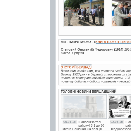
МИ - ПАМ’ЯТАЄМО - «
КНИГА ПАМ’ЯТІ УКРА
Степовий Овксентій Федорович (1914)
1914
Похов. Румунія.
З ІСТОРІЇ БЕРШАДІ
Важливим завданням, яке постало згодом пер
Взимку 1923 року в Бершаді створюється сіл
невеличкі кооперативні об'єднання селян. 105
початку добилася добрих показників - урожай 
ГОЛОВНІ НОВИНИ БЕРШАДЩИНИ
06.04.18
Шановні жителі
02.04.18
Шан
району! З 1 до 30
рай
квітня Національна поліція
Неодноразово