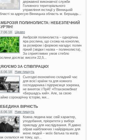
державної виконавчої служби
Головного територіального
управління юстиції у Вінницькій
бласті за адресую Вінницька область м. Бершадь...
АМБРОЗІЯ ПОЛИНОЛИСТА: НЕБЕЗПЕЧНИЙ
УР’ЯН!
Цікаво
17.06.18
Амброзія полинолиста – однорічна
яра рослина, що схожа на коноплю,
за розміром і формою нагадує полин
гіркий (звідки і назва – полинолиста).
За сприятливих умов стебло
ослини досягає висоти 22,5...
ДЯКУЄМО ЗА СПІВПРАЦЮ!
Нам пишуть
16.06.18
Сьогодні економічно складний час
для всієї країни та для кожного
господарника і підприємця зокрема,
не виняток і ПрАТ «Птахокомбінат
«Бершадсь кий». Але, за свою
айже сорокарічну історію, ми...
ЛЕБЕДИНА ВІРНІСТЬ
Нам пишуть
16.06.18
Кожна людина має свій характер,
уподобання, пріоритети у виборі
прикладу для наслідування. Я давно
обрав найближчих і найрідніших для
мене людей – моїх батька та матір.
ак склалося не тому, що...