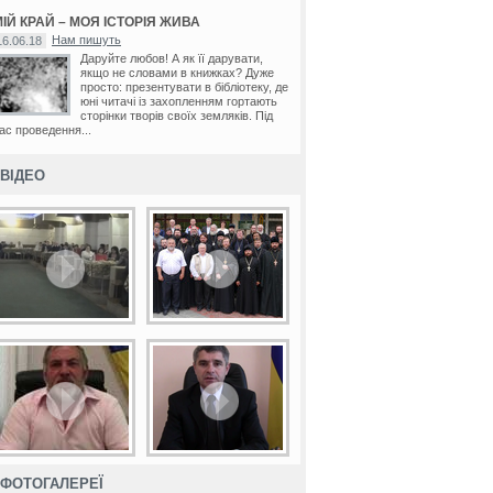
ІЙ КРАЙ – МОЯ ІСТОРІЯ ЖИВА
Нам пишуть
16.06.18
Даруйте любов! А як її дарувати,
якщо не словами в книжках? Дуже
просто: презентувати в бібліотеку, де
юні читачі із захопленням гортають
сторінки творів своїх земляків. Під
ас проведення...
ВІДЕО
ФОТОГАЛЕРЕЇ