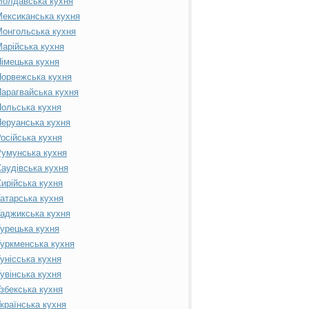
Молдавська кухня
ексиканська кухня
онгольська кухня
арійська кухня
імецька кухня
орвежська кухня
арагвайська кухня
ольська кухня
еруанська кухня
осійська кухня
умунська кухня
аудівська кухня
ирійська кухня
атарська кухня
аджикська кухня
урецька кухня
уркменська кухня
унісська кухня
увінська кухня
збекська кухня
країнська кухня