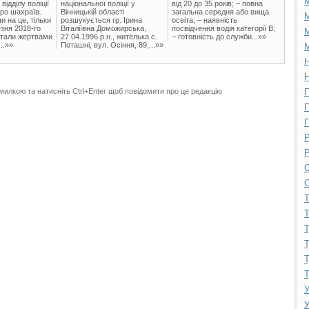
ідділу поліції
національної поліції у
від 20 до 35 років; – повна
ро шахраїв.
Вінницькій області
загальна середня або вища
М
и на це, тільки
розшукується гр. Ірина
освіта; – наявність
зня 2018-го
Віталіївна Доможирська,
посвідчення водія категорії В;
М
стали жертвами
27.04.1996 р.н., жителька с.
– готовність до служби...»»
..»»
Поташні, вул. Осіння, 89,...»»
М
Н
Н
милкою та натисніть Ctrl+Enter щоб повідомити про це редакцію
П
П
П
Р
Р
С
С
Т
Т
Т
Т
Т
Т
У
У