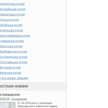
дмуртська кухня
ругвайська кухня
ранцузька кухня
інська кухня
илійська кухня
еченська кухня
ехословацька кухня
увашська кухня
Шведська кухня
вейцарська кухня
Шотландська кухня
гославська кухня
кутська кухня
понська кухня
ухні різних народів
ОСТАННІ НОВИНИ
ОГОЛОШЕННЯ
Оголошення
30.08.18
07.09.2018 року в приміщені
Бершадського районного відділу