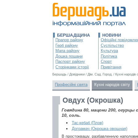
БЕРШАДЩИНА
НОВИНИ
Прапор району
Офіційні повідомле
Герб району
Суспільство
Мапа району
Культура
Дошка пошани
Політика
Паспорт району
Спорт
Сторінками історії
Привітання
Бершадь
/
Довідники
/
Дім. Сад. Город.
/
Кухні народів 
Професійні свята
Кухні народів світу
Овдух (Окрошка)
Говядина 80, мацони 200, огурцы с
10, соль.
Тас-кебаб (Плов)
Дограмач (Окрошка овощная)
В простоквашу, разбавленную наполови