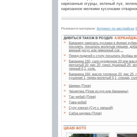
нарезанные огурцы, зеленый лук, зелен
нарезанное мелкими кусочками отварно
Релевантні матеріали:
Антрекот по-австрийски
ДИВІТЬСЯ ТАКОЖ В РОЗДІЛІ
АЗЕРБАЙДЖ
»
Баранину нарезать кусками в форме кубико
посолить, посыпать молотым перцем, доба
винный уксус или лимонный сок,...
»
Перед подачей к столу посыпать бозбаш м
»
Баранина 160, сало курдючное 20 или масл
репчатый 20, рис 20, горох лущеный 20, зе
черный 0,1, соль.
»
Баранина 160, масло топленое 20, рис 25, 
сушеная 1, перец молотый 0,1, специи, сол
»
Ширми (Плов)
»
Чихиртма (Плов из кур или баранины)
»
Тас-кебаб (Плов)
»
Тава-кебаб
»
Сулу хингал (Суп с лапшой)
»
Сабза каурма (Плов)
ЦІКАВІ ФОТО
3 фото
6 фото