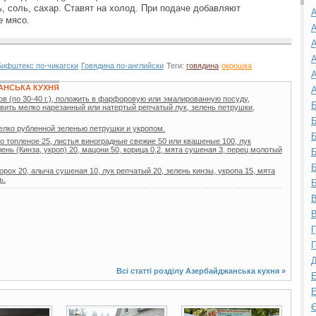
ь, соль, сахар. Ставят на холод. При подаче добавляют
А
е мясо.
А
А
А
Бифштекс по-чикагски
Говядина по-английски
Теги:
говядина
окрошка
А
АНСЬКА КУХНЯ
А
в (по 30-40 г.), положить в фарфоровую или эмалированную посуду,
Б
вить мелко нарезанный или натертый репчатый лук, зелень петрушки,
Б
елко рубленной зеленью петрушки и укропом.
Б
о топленое 25, листья виноградные свежие 50 или квашеные 100, лук
лень (Кинза, укроп) 20, мацони 50, корица 0,2, мята сушеная 3, перец молотый
Б
Б
горох 20, алыча сушеная 10, лук репчатый 20, зелень кинзы, укропа 15, мята
ь.
Б
В
В
Г
Г
Д
Всі статті розділу
Азербайджанська кухня
»
Е
Е
Є
3 фото
15 фото