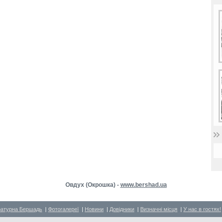
Овдух (Окрошка) -
www.bershad.ua
ратурна Бершадь
|
Фотогалереї
|
Новини
|
Довідники
|
Визначні місця
|
У нас в гостях!