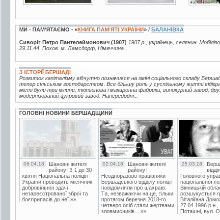
МИ - ПАМ’ЯТАЄМО - «
КНИГА ПАМ’ЯТІ УКРАЇНИ
» /
БАЛАНІВКА
Сиворіг Петро Пантелеймонович (1907)
1907 р., українець, селянин. Мобілі
29.11.44. Похов. м. Ламсдорф, Німеччина.
З ІСТОРІЇ БЕРШАДІ
Розвиток капіталізму відчутно позначився на зміні соціального складу Берш
тепер сільським господарством. Все більшу роль у суспільному житті відігр
місті були три млини, тютюнова і макаронна фабрики, винокурний завод, друк
модернізований цукровий завод. Напередодні...
ГОЛОВНІ НОВИНИ БЕРШАДЩИНИ
06.04.18
Шановні жителі
02.04.18
Шановні жителі
25.03.18
Берш
району! З 1 до 30
району!
відді
квітня Національна поліція
Неодноразово працівники
Головного упра
України проводить місячник
Бершадського відділу поліції
національної пол
добровільної здачі
повідомляли про шахраїв.
Вінницькій обла
незареєстрованої зброї та
Та, незважаючи на це, тільки
розшукується гр
боєприпасів до неї.»»
протягом березня 2018-го
Віталіївна Домо
четверо осіб стали жертвами
27.04.1996 р.н.,
зловмисників....»»
Поташні, вул. Ос