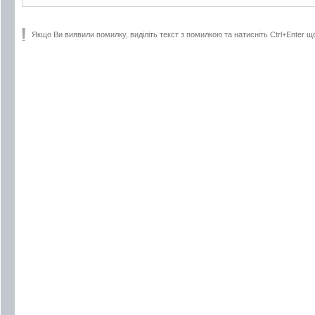
Якщо Ви виявили помилку, виділіть текст з помилкою та натисніть Ctrl+Enter щ