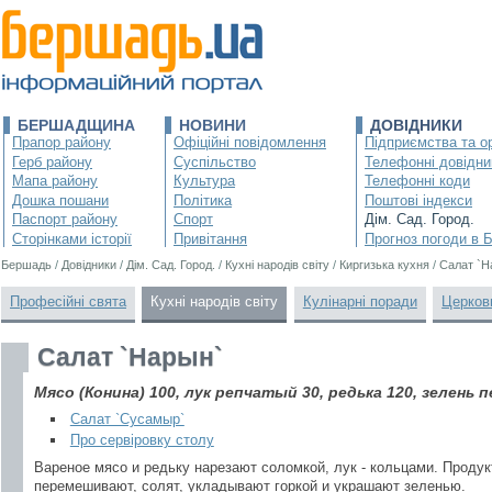
БЕРШАДЩИНА
НОВИНИ
ДОВІДНИКИ
Прапор району
Офіційні повідомлення
Підприємства та ор
Герб району
Суспільство
Телефонні довідни
Мапа району
Культура
Телефонні коди
Дошка пошани
Політика
Поштові індекси
Паспорт району
Спорт
Дім. Сад. Город.
Сторінками історії
Привітання
Прогноз погоди в 
Бершадь
/
Довідники
/
Дім. Сад. Город.
/
Кухні народів світу
/
Киргизька кухня
/
Салат `Н
Професійні свята
Кухні народів світу
Кулінарні поради
Церков
Салат `Нарын`
Мясо (Конина) 100, лук репчатый 30, редька 120, зелень 
Салат `Сусамыр`
Про сервіровку столу
Вареное мясо и редьку нарезают соломкой, лук - кольцами. Проду
перемешивают, солят, укладывают горкой и украшают зеленью.