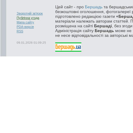
Цей сайт - про
Бершадь
та бершадський
безкоштовні оголошення, фотогалереї р
Зворотній зв'язок
підготовлено редакцією газети
«Берша
Публічна угода
матеріали належать авторам статтей. 
Мапа сайту
розміщена на сайті
Бершаді
, без згод
PDA-версія
Адміністрація сайту
Бершадь
може не п
RSS
не несе відповідальності за авторські м
09.01.2026 01:09:25