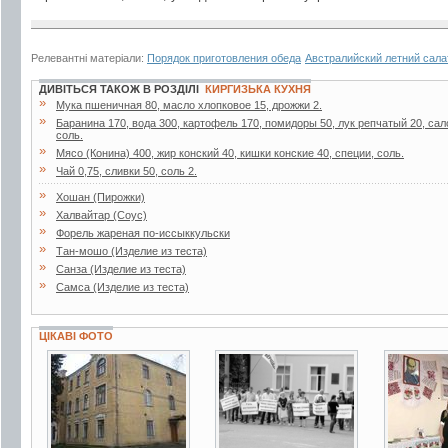
Релевантні матеріали:
Порядок приготовления обеда
Австралийский летний сала
ДИВІТЬСЯ ТАКОЖ В РОЗДІЛІ
КИРГИЗЬКА КУХНЯ
»
Мука пшеничная 80, масло хлопковое 15, дрожжи 2.
»
Баранина 170, вода 300, картофель 170, помидоры 50, лук репчатый 20, сало
соль.
»
Мясо (Конина) 400, жир конский 40, кишки конские 40, специи, соль.
»
Чай 0,75, сливки 50, соль 2.
»
Хошан (Пирожки)
»
Халвайтар (Соус)
»
Форель жареная по-иссыккульски
»
Тан-мошо (Изделие из теста)
»
Санза (Изделие из теста)
»
Самса (Изделие из теста)
ЦІКАВІ ФОТО
4 фото
2 фото
3 фото