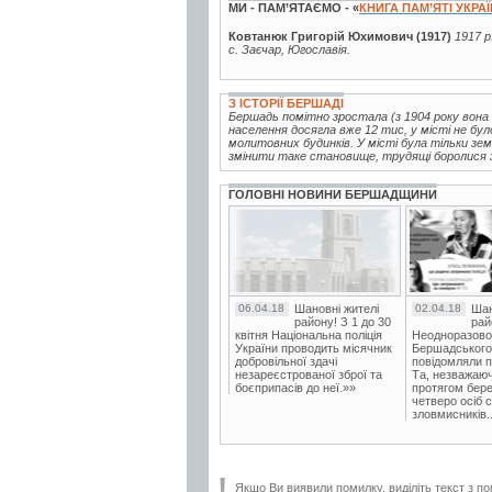
МИ - ПАМ’ЯТАЄМО - «
КНИГА ПАМ’ЯТІ УКРА
Ковтанюк Григорій Юхимович (1917)
1917 р
с. Заєчар, Югославія.
З ІСТОРІЇ БЕРШАДІ
Бершадь помітно зростала (з 1904 року вон
населення досягла вже 12 тис, у місті не було
молитовних будинків. У місті була тільки зем
змінити таке становище, трудящі боролися за
ГОЛОВНІ НОВИНИ БЕРШАДЩИНИ
06.04.18
Шановні жителі
02.04.18
Шан
району! З 1 до 30
рай
квітня Національна поліція
Неодноразово
України проводить місячник
Бершадського в
добровільної здачі
повідомляли п
незареєстрованої зброї та
Та, незважаюч
боєприпасів до неї.»»
протягом бере
четверо осіб 
зловмисників..
Якщо Ви виявили помилку, виділіть текст з по