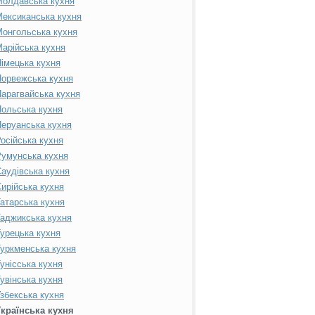
Молдавська кухня
ексиканська кухня
онгольська кухня
арійська кухня
імецька кухня
орвежська кухня
арагвайська кухня
ольська кухня
еруанська кухня
осійська кухня
умунська кухня
аудівська кухня
ирійська кухня
атарська кухня
аджикська кухня
урецька кухня
уркменська кухня
унісська кухня
увінська кухня
збекська кухня
країнська кухня