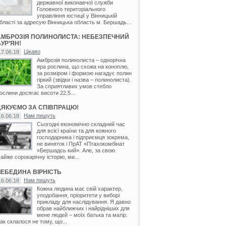
державної виконавчої служби
Головного територіального
управління юстиції у Вінницькій
бласті за адресую Вінницька область м. Бершадь...
АМБРОЗІЯ ПОЛИНОЛИСТА: НЕБЕЗПЕЧНИЙ
УР’ЯН!
Цікаво
17.06.18
Амброзія полинолиста – однорічна
яра рослина, що схожа на коноплю,
за розміром і формою нагадує полин
гіркий (звідки і назва – полинолиста).
За сприятливих умов стебло
ослини досягає висоти 22,5...
ДЯКУЄМО ЗА СПІВПРАЦЮ!
Нам пишуть
16.06.18
Сьогодні економічно складний час
для всієї країни та для кожного
господарника і підприємця зокрема,
не виняток і ПрАТ «Птахокомбінат
«Бершадсь кий». Але, за свою
айже сорокарічну історію, ми...
ЛЕБЕДИНА ВІРНІСТЬ
Нам пишуть
16.06.18
Кожна людина має свій характер,
уподобання, пріоритети у виборі
прикладу для наслідування. Я давно
обрав найближчих і найрідніших для
мене людей – моїх батька та матір.
ак склалося не тому, що...