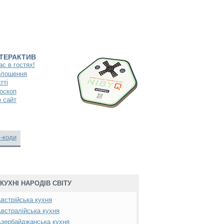
НТЕРАКТИВ
ас в гостях!
олошення
тті
оскоп
 сайт
-коди
КУХНІ НАРОДІВ СВІТУ
встрійська кухня
встралійська кухня
зербайджанська кухня