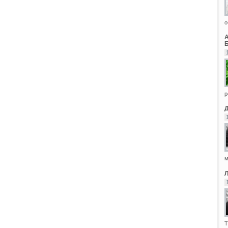
о
Б
р
м
Т