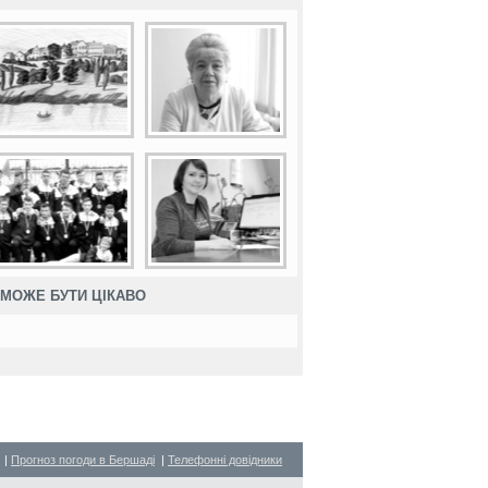
МОЖЕ БУТИ ЦІКАВО
|
Прогноз погоди в Бершаді
|
Телефонні довідники