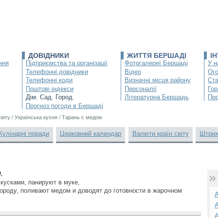
ДОВІДНИКИ
ЖИТТЯ БЕРШАДІ
І
ння
Підприємства та організації
Фотогалереї Бершаді
У н
Телефонні довідники
Відео
Ог
Телефонні коди
Визначні місця району
Ста
Поштові індекси
Персоналії
Гор
Дім. Сад. Город.
Літературна Бершадь
Про
Прогноз погоди в Бершаді
світу
/
Українська кухня
/
Тарань с медом
Кулінарні поради
Церковний календар
Валюти країн світу
Штрих
.
кусками, панируют в муке,
роду, поливают медом и доводят до готовности в жарочном
А
А
А