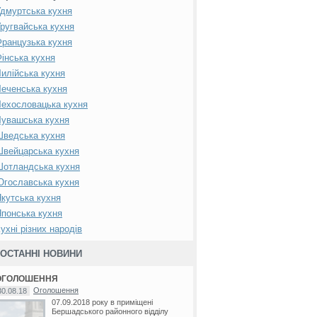
дмуртська кухня
ругвайська кухня
ранцузька кухня
інська кухня
илійська кухня
еченська кухня
ехословацька кухня
увашська кухня
Шведська кухня
вейцарська кухня
Шотландська кухня
гославська кухня
кутська кухня
понська кухня
ухні різних народів
ОСТАННІ НОВИНИ
ОГОЛОШЕННЯ
Оголошення
30.08.18
07.09.2018 року в приміщені
Бершадського районного відділу