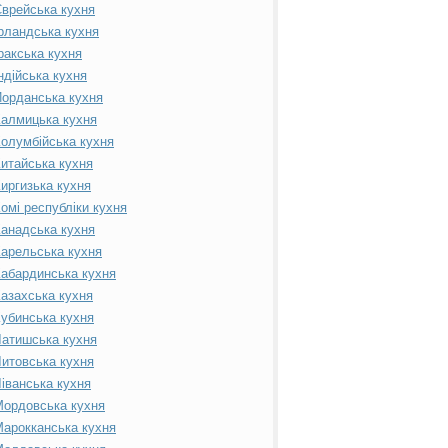
врейська кухня
рландська кухня
ракська кухня
ндійська кухня
орданська кухня
алмицька кухня
олумбійська кухня
итайська кухня
иргизька кухня
омі республіки кухня
анадська кухня
арельська кухня
абардинська кухня
азахська кухня
убинська кухня
атишська кухня
итовська кухня
іванська кухня
ордовська кухня
арокканська кухня