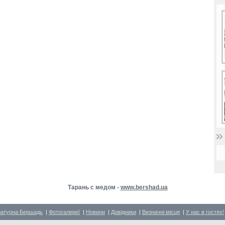
Тарань с медом -
www.bershad.ua
ратурна Бершадь
|
Фотогалереї
|
Новини
|
Довідники
|
Визначні місця
|
У нас в гостях!