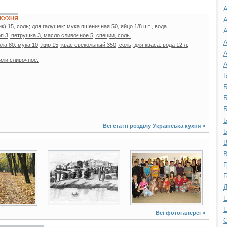
А
 КУХНЯ
А
) 15, соль; для галушек: мука пшеничная 50, яйцо 1/8 шт., вода.
А
п 3, петрушка 3, масло сливочное 5, специи, соль.
А
ла 80, мука 10, жир 15, квас свекольный 350, соль, для кваса: вода 12 л,
А
или сливочное.
А
Б
Б
Б
Б
Б
Всі статті розділу
Українська кухня
»
Б
В
В
3 фото
5 фото
Г
Г
Д
Е
Е
Всі фотогалереї »
Є