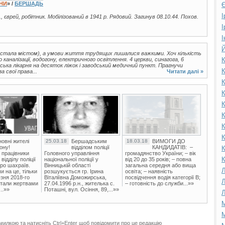
ЇНИ
» /
БЕРШАДЬ
Є
І
., єврей, робітник. Мобілізований в 1941 р. Рядовий. Загинув 08.10.44. Похов.
І
І
Й
а стала містом), а умови життя трудящих лишалися важкими. Хоч кількість
 каналізації, водогону, електричного освітлення. 4 церкви, синагога, 6
К
ська лікарня на десяток ліжок і заводський медичний пункт. Прагнучи
К
 свої права...
Читати далі »
К
К
К
К
К
К
овні жителі
25.03.18
Бершадським
18.03.18
ВИМОГИ ДО
ону!
відділом поліції
КАНДИДАТІВ: –
К
 працівники
Головного управління
громадянство України; – вік
К
ідділу поліції
національної поліції у
від 20 до 35 років; – повна
ро шахраїв.
Вінницькій області
загальна середня або вища
Л
и на це, тільки
розшукується гр. Ірина
освіта; – наявність
зня 2018-го
Віталіївна Доможирська,
посвідчення водія категорії В;
Л
стали жертвами
27.04.1996 р.н., жителька с.
– готовність до служби...»»
..»»
Поташні, вул. Осіння, 89,...»»
Л
М
М
милкою та натисніть Ctrl+Enter щоб повідомити про це редакцію