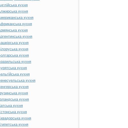
нглійська кухня
лжирська кухня
мериканська кухня
фриканська кухня
рмянська кухня
ргентинська кухня
ашкірська кухня
ілоруська кухня
олгарська кухня
разильська кухня
урятська кухня
ельгійська кухня
енесуельська кухня
енгерська кухня
рузинська кухня
оландська кухня
атська кухня
стонська кухня
квадорська кухня
гипетська кухня