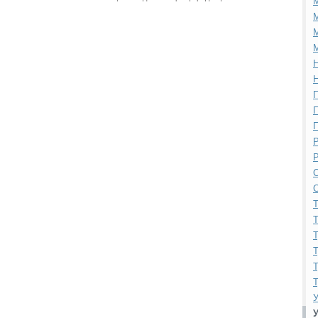
М
М
М
Н
Н
П
П
П
Р
Р
С
С
Т
Т
Т
Т
Т
Т
У
У