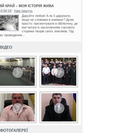
ІЙ КРАЙ – МОЯ ІСТОРІЯ ЖИВА
Нам пишуть
16.06.18
Даруйте любов! А як її дарувати,
якщо не словами в книжках? Дуже
просто: презентувати в бібліотеку, де
юні читачі із захопленням гортають
сторінки творів своїх земляків. Під
ас проведення...
ВІДЕО
ФОТОГАЛЕРЕЇ