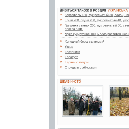
ДИВІТЬСЯ ТАКОЖ В РОЗДІЛІ
УКРАЇНСЬКА
»
Картофель 130, лук репчатый 30, сало (Шпик
»
Ерши 200, окуни 200, лук репчатый 40, укро
»
Грудинка свиная 250, лук репчатый 30, свек
свекла 5 шт.
»
Мука кукурузная 100, масло растительное 
»
Холодный борщ селянский
»
Узвар
»
Толченики
»
Таратута
»
Тарань с медом
»
Струдель с яблоками
ЦІКАВІ ФОТО
7 фото
9 фото