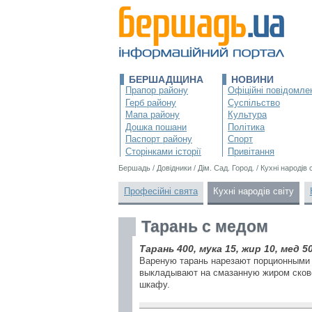
БЕРШАДЩИНА
НОВИНИ
Прапор району
Офіційні повідомле
Герб району
Суспільство
Мапа району
Культура
Дошка пошани
Політика
Паспорт району
Спорт
Сторінками історії
Привітання
Бершадь
/
Довідники
/
Дім. Сад. Город.
/
Кухні народів 
Професійні свята
Кухні народів світу
Тарань с медом
Тарань 400, мука 15, жир 10, мед 50
Вареную тарань нарезают порционными 
выкладывают на смазанную жиром сково
шкафу.