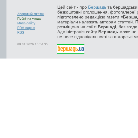
Цей сайт - про
Бершадь
та бершадський
безкоштовні оголошення, фотогалереї р
Зворотній зв'язок
підготовлено редакцією газети
«Берша
Публічна угода
матеріали належать авторам статтей. 
Мапа сайту
розміщена на сайті
Бершаді
, без згод
PDA-версія
Адміністрація сайту
Бершадь
може не п
RSS
не несе відповідальності за авторські м
08.01.2026 16:54:35