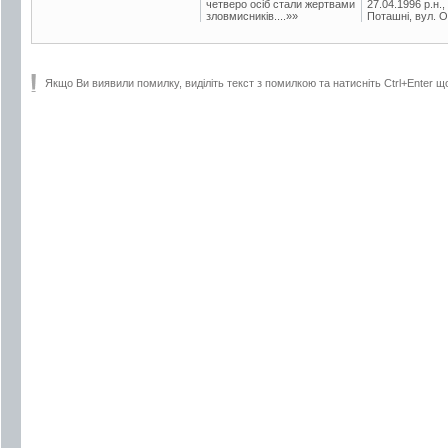
четверо осіб стали жертвами
27.04.1996 р.н.,
зловмисників....»»
Поташні, вул. Ос
Якщо Ви виявили помилку, виділіть текст з помилкою та натисніть Ctrl+Enter щ