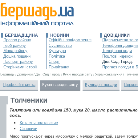
БЕРШАДЩИНА
НОВИНИ
ДОВІДНИКИ
Прапор району
Офіційні повідомлення
Підприємства та ор
Герб району
Суспільство
Телефонні довідни
Мапа району
Культура
Телефонні коди
Дошка пошани
Політика
Поштові індекси
Паспорт району
Спорт
Дім. Сад. Город.
Сторінками історії
Привітання
Прогноз погоди в 
Бершадь
/
Довідники
/
Дім. Сад. Город.
/
Кухні народів світу
/
Українська кухня
/
Толчени
Професійні свята
Кухні народів світу
Кулінарні поради
Церков
Толченики
Телятина или говядина 150, мука 20, масло растительное
соль.
Котлеты полтавские
Сиченики
Мясо пропускают через мясорубку с мелкой решеткой, затем толкут