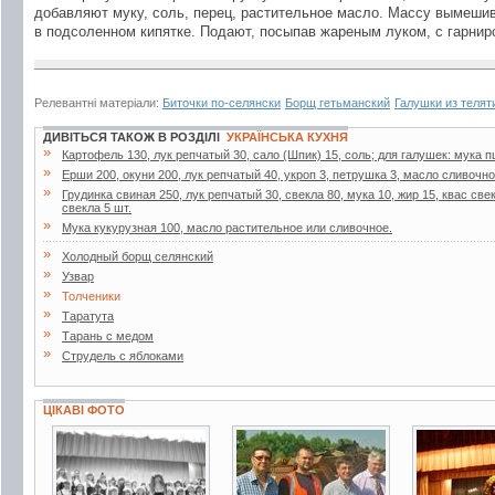
добавляют муку, соль, перец, растительное масло. Массу вымеши
в подсоленном кипятке. Подают, посыпав жареным луком, с гарнир
Релевантні матеріали:
Биточки по-селянски
Борщ гетьманский
Галушки из телят
ДИВІТЬСЯ ТАКОЖ В РОЗДІЛІ
УКРАЇНСЬКА КУХНЯ
»
Картофель 130, лук репчатый 30, сало (Шпик) 15, соль; для галушек: мука пш
»
Ерши 200, окуни 200, лук репчатый 40, укроп 3, петрушка 3, масло сливочное
»
Грудинка свиная 250, лук репчатый 30, свекла 80, мука 10, жир 15, квас свек
свекла 5 шт.
»
Мука кукурузная 100, масло растительное или сливочное.
»
Холодный борщ селянский
»
Узвар
»
Толченики
»
Таратута
»
Тарань с медом
»
Струдель с яблоками
ЦІКАВІ ФОТО
3 фото
3 фото
5 фото