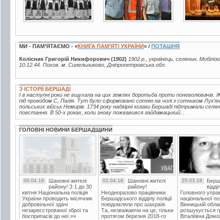
МИ - ПАМ’ЯТАЄМО - «
КНИГА ПАМ’ЯТІ УКРАЇНИ
» /
ПОТАШНЯ
Колісник Григорій Никифорович (1902)
1902 р., українець, селянин. Мобіліз
10.12.44. Похов. м. Синельниково, Дніпропетровська обл.
З ІСТОРІЇ БЕРШАДІ
І в наступні роки не вщухала на цих землях боротьба проти поневолювачів.
під проводом С, Палія. Тут було сформовано сотню на чолі з сотником Лук'ян
польських військ Немирів. 1734 року надвірні козаки Бершаді підтримали се
повстання. В 50-х роках, коли знову пожвавився гайдамацький...
ГОЛОВНІ НОВИНИ БЕРШАДЩИНИ
06.04.18
Шановні жителі
02.04.18
Шановні жителі
25.03.18
Берш
району! З 1 до 30
району!
відді
квітня Національна поліція
Неодноразово працівники
Головного упра
України проводить місячник
Бершадського відділу поліції
національної пол
добровільної здачі
повідомляли про шахраїв.
Вінницькій обла
незареєстрованої зброї та
Та, незважаючи на це, тільки
розшукується гр
боєприпасів до неї.»»
протягом березня 2018-го
Віталіївна Домо