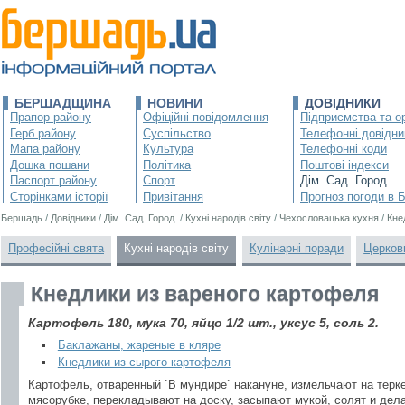
БЕРШАДЩИНА
НОВИНИ
ДОВІДНИКИ
Прапор району
Офіційні повідомлення
Підприємства та ор
Герб району
Суспільство
Телефонні довідни
Мапа району
Культура
Телефонні коди
Дошка пошани
Політика
Поштові індекси
Паспорт району
Спорт
Дім. Сад. Город.
Сторінками історії
Привітання
Прогноз погоди в 
Бершадь
/
Довідники
/
Дім. Сад. Город.
/
Кухні народів світу
/
Чехословацька кухня
/
Кне
Професійні свята
Кухні народів світу
Кулінарні поради
Церков
Кнедлики из вареного картофеля
Картофель 180, мука 70, яйцо 1/2 шт., уксус 5, соль 2.
Баклажаны, жареные в кляре
Кнедлики из сырого картофеля
Картофель, отваренный `В мундире` накануне, измельчают на терк
мясорубке, перекладывают на доску, засыпают мукой, солят и дел