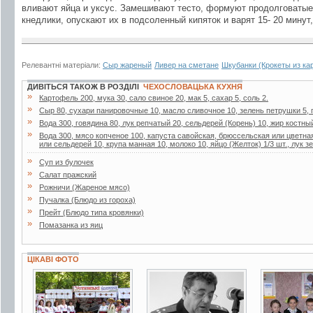
вливают яйца и уксус. Замешивают тесто, формуют продолговатые 
кнедлики, опускают их в подсоленный кипяток и варят 15- 20 минут,
Релевантні матеріали:
Сыр жареный
Ливер на сметане
Шкубанки (Крокеты из ка
ДИВІТЬСЯ ТАКОЖ В РОЗДІЛІ
ЧЕХОСЛОВАЦЬКА КУХНЯ
»
Картофель 200, мука 30, сало свиное 20, мак 5, сахар 5, соль 2.
»
Сыр 80, сухари панировочные 10, масло сливочное 10, зелень петрушки 5,
»
Вода 300, говядина 80, лук репчатый 20, сельдерей (Корень) 10, жир костны
»
Вода 300, мясо копченое 100, капуста савойская, брюссельская или цветная
или сельдерей 10, крупа манная 10, молоко 10, яйцо (Желток) 1/3 шт., лук з
»
Суп из булочек
»
Салат пражский
»
Рожничи (Жареное мясо)
»
Пучалка (Блюдо из гороха)
»
Прейт (Блюдо типа кровянки)
»
Помазанка из яиц
ЦІКАВІ ФОТО
31 фото
5 фото
4 фото