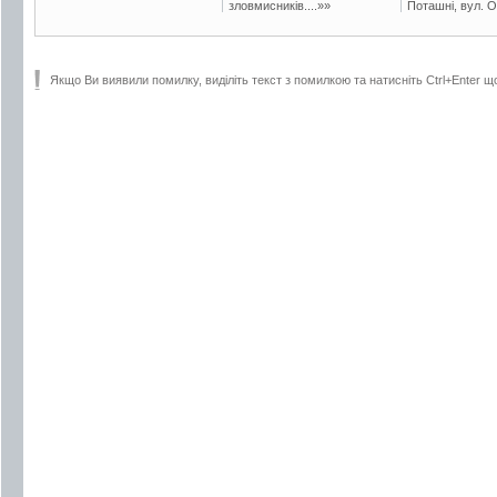
зловмисників....»»
Поташні, вул. Ос
Якщо Ви виявили помилку, виділіть текст з помилкою та натисніть Ctrl+Enter щ