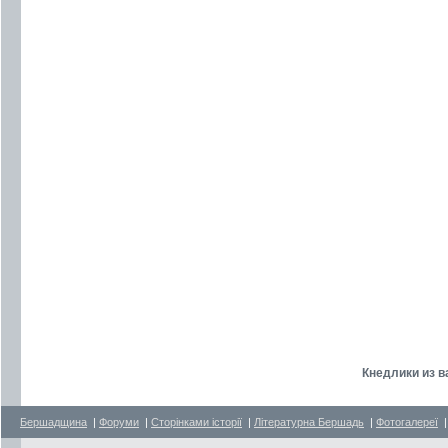
Кнедлики из в
Бершадщина
|
Форуми
|
Сторінками історії
|
Літературна Бершадь
|
Фотогалереї