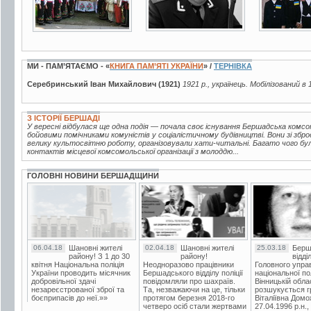
МИ - ПАМ’ЯТАЄМО - «
КНИГА ПАМ’ЯТІ УКРАЇНИ
» /
ТЕРНІВКА
Серебринський Іван Михайлович (1921)
1921 р., українець. Мобілізований в
З ІСТОРІЇ БЕРШАДІ
У вересні відбулася ще одна подія — почала своє існування Бершадська комсо
бойовими помічниками комуністів у соціалістичному будівництві. Вони зі збр
велику культосвітню роботу, організовували хати-читальні. Багато чого бу
контактів місцевої комсомольської організації з молоддю...
ГОЛОВНІ НОВИНИ БЕРШАДЩИНИ
06.04.18
Шановні жителі
02.04.18
Шановні жителі
25.03.18
Берш
району! З 1 до 30
району!
відді
квітня Національна поліція
Неодноразово працівники
Головного упра
України проводить місячник
Бершадського відділу поліції
національної пол
добровільної здачі
повідомляли про шахраїв.
Вінницькій обла
незареєстрованої зброї та
Та, незважаючи на це, тільки
розшукується гр
боєприпасів до неї.»»
протягом березня 2018-го
Віталіївна Домо
четверо осіб стали жертвами
27.04.1996 р.н.,