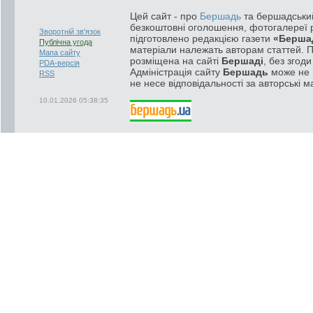
Цей сайт - про
Бершадь
та бершадський
безкоштовні оголошення, фотогалереї р
Зворотній зв'язок
підготовлено редакцією газети
«Берша
Публічна угода
матеріали належать авторам статтей. 
Мапа сайту
розміщена на сайті
Бершаді
, без згод
PDA-версія
Адміністрація сайту
Бершадь
може не п
RSS
не несе відповідальності за авторські м
10.01.2026 05:38:35