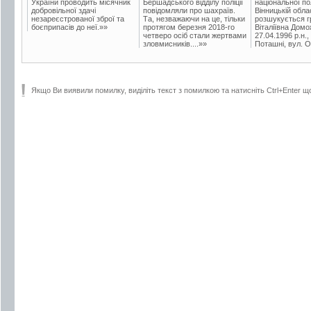
України проводить місячник
Бершадського відділу поліції
національної пол
добровільної здачі
повідомляли про шахраїв.
Вінницькій обла
незареєстрованої зброї та
Та, незважаючи на це, тільки
розшукується гр
боєприпасів до неї.»»
протягом березня 2018-го
Віталіївна Домо
четверо осіб стали жертвами
27.04.1996 р.н.,
зловмисників....»»
Поташні, вул. Ос
Якщо Ви виявили помилку, виділіть текст з помилкою та натисніть Ctrl+Enter щ