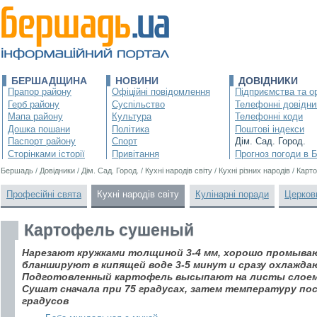
БЕРШАДЩИНА
НОВИНИ
ДОВІДНИКИ
Прапор району
Офіційні повідомлення
Підприємства та ор
Герб району
Суспільство
Телефонні довідни
Мапа району
Культура
Телефонні коди
Дошка пошани
Політика
Поштові індекси
Паспорт району
Спорт
Дім. Сад. Город.
Сторінками історії
Привітання
Прогноз погоди в 
Бершадь
/
Довідники
/
Дім. Сад. Город.
/
Кухні народів світу
/
Кухні різних народів
/
Карт
Професійні свята
Кухні народів світу
Кулінарні поради
Церков
Картофель сушеный
Нарезают кружками толщиной 3-4 мм, хорошо промыва
бланшируют в кипящей воде 3-5 минут и сразу охлажда
Подготовленный картофель высыпают на листы слоем 2
Сушат сначала при 75 градусах, затем температуру п
градусов