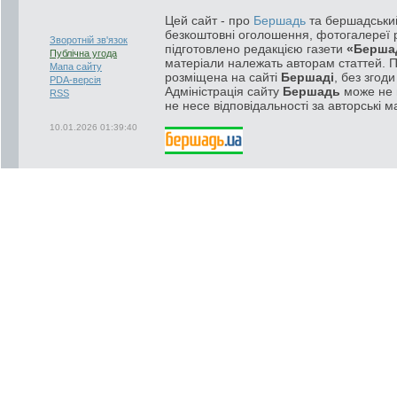
Цей сайт - про
Бершадь
та бершадський
безкоштовні оголошення, фотогалереї р
Зворотній зв'язок
підготовлено редакцією газети
«Берша
Публічна угода
матеріали належать авторам статтей. 
Мапа сайту
розміщена на сайті
Бершаді
, без згод
PDA-версія
Адміністрація сайту
Бершадь
може не п
RSS
не несе відповідальності за авторські м
10.01.2026 01:39:40