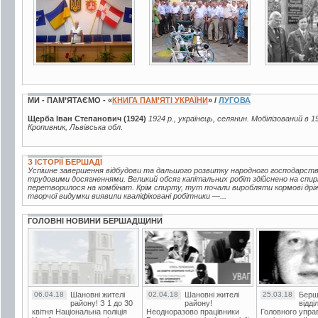
МИ - ПАМ’ЯТАЄМО - «
КНИГА ПАМ’ЯТІ УКРАЇНИ
» /
ЛУГОВА
Щерба Іван Степанович (1924)
1924 р., українець, селянин. Мобілізований в 1
Кропивник, Львівська обл.
З ІСТОРІЇ БЕРШАДІ
Успішне завершення відбудови та дальшого розвитку народного господарств
трудовими досягненнями. Великий обсяг капітальних робіт здійснено на спир
перетворилося на комбінат. Крім спирту, тут почали виробляти кормові дріжд
творчої видумки виявили кваліфіковані робітники —...
ГОЛОВНІ НОВИНИ БЕРШАДЩИНИ
06.04.18
Шановні жителі
02.04.18
Шановні жителі
25.03.18
Берш
району! З 1 до 30
району!
відді
квітня Національна поліція
Неодноразово працівники
Головного упра