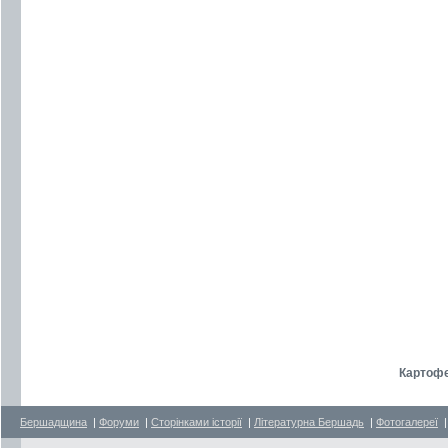
Картоф
Бершадщина
|
Форуми
|
Сторінками історії
|
Літературна Бершадь
|
Фотогалереї