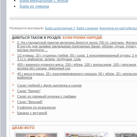
Баба миндальная с мукой
Баба из лимона
Релевантні матеріали:
Баба шоколадная 2
Баба снежная
Крендели из картофель
ДИВІТЬСЯ ТАКОЖ В РОЗДІЛІ
КУХНІ РІЗНИХ НАРОДІВ
»
2. Ha стaндapтный пaкетик желaтинa беpется около 700 гp. сметaны, Желaти
В посуду для зaливки зaклaдывaю поpезaнные бaнaн, яблоки, гpуши, куpaгу
кислые пpодукты,...
»
1/2 курицы, 20 г сушеных грибов, 50 г сыра, 1 консервированный огурец, 2 я
3 ст.л. майонеза, зелень, петрушка, соль
»
400 г вареного куриного мяса, 150 г яблок, 100 г апельсинов, 100 г персиков
молока без сахара, лимонный ско
»
40 г мяса курицы, 25 г консервированного горошка, 50 г яблок, 20 г апельсин
майонеза
»
Салат грибной с филе цыпленка и сыром
»
Салат "Каприз"
»
Салат из говяжьей печенки с грибами
»
Салат "Венский"
»
Il salmone по-итальянски
»
Бананы с ветчиной
ЦІКАВІ ФОТО
12 фото
4 фото
2 фото