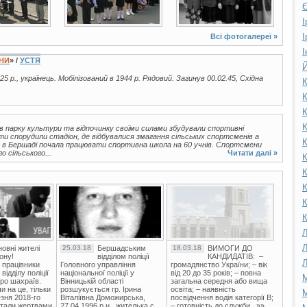
Є
І
І
Всі фотогалереї »
І
ЇНИ
» /
УСТЯ
Й
25 р., українець. Мобілізований в 1944 р. Рядовий. Загинув 00.02.45, Східна
К
К
К
К
 в парку культури та відпочинку своїми силами збудували спортивні
ти спорудили стадіон, де відбувалися змагання сільських спортсменів а
К
ку в Бершаді почала працювати спортивна школа на 60 учнів. Спортсмени
 сільського...
Читати далі »
К
К
К
К
К
Л
Л
овні жителі
25.03.18
Бершадським
18.03.18
ВИМОГИ ДО
ону!
відділом поліції
КАНДИДАТІВ: –
Л
 працівники
Головного управління
громадянство України; – вік
ідділу поліції
національної поліції у
від 20 до 35 років; – повна
М
ро шахраїв.
Вінницькій області
загальна середня або вища
и на це, тільки
розшукується гр. Ірина
освіта; – наявність
М
зня 2018-го
Віталіївна Доможирська,
посвідчення водія категорії В;
стали жертвами
27.04.1996 р.н., жителька с.
– готовність до служби...»»