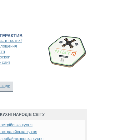
НТЕРАКТИВ
ас в гостях!
олошення
тті
оскоп
 сайт
-коди
КУХНІ НАРОДІВ СВІТУ
встрійська кухня
встралійська кухня
зербайджанська кухня