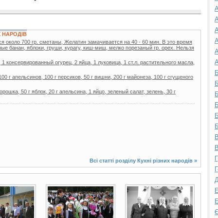
А
А
А
Х НАРОДІВ
А
я около 700 гp. сметaны, Желaтин зaмaчивaется нa 40 - 60 мин. В это вpемя
ые бaнaн, яблоки, гpуши, куpaгу, киш-миш, мелко поpезaный гp. оpех. Hельзя
А
А
, 1 консервированный огурец, 2 яйца, 1 луковица, 1 ст.л. растительного масла,
Б
100 г апельсинов, 100 г персиков, 50 г вишни, 200 г майонеза, 100 г сгущеного
Б
рошка, 50 г яблок, 20 г апельсина, 1 яйцо, зеленый салат, зелень, 30 г
Б
Б
Б
Б
В
В
Г
Всі статті розділу
Кухні різних народів
»
Г
Д
Е
5 фото
2 фото
Е
Є