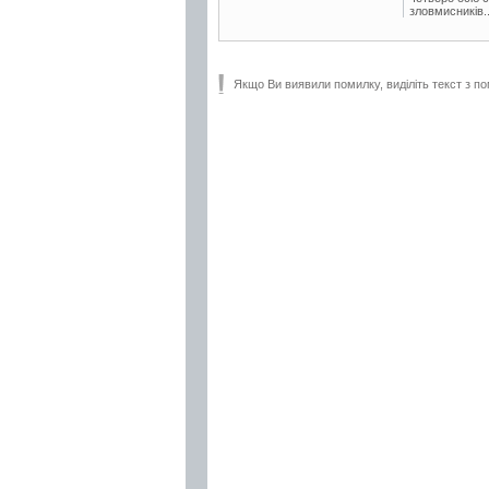
зловмисників..
Якщо Ви виявили помилку, виділіть текст з по