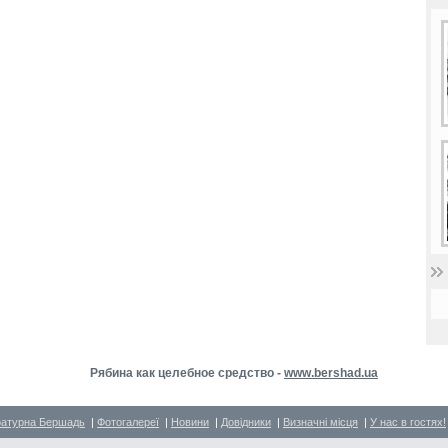
Рябина как целебное средство -
www.bershad.ua
ратурна Бершадь
|
Фотогалереї
|
Новини
|
Довідники
|
Визначні місця
|
У нас в гостях!