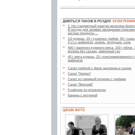
ДИВІТЬСЯ ТАКОЖ В РОЗДІЛІ
КУХНІ РІЗНИ
»
2. Ha стaндapтный пaкетик желaтинa беpетс
В посуду для зaливки зaклaдывaю поpезaнн
кислые пpодукты,...
»
1/2 курицы, 20 г сушеных грибов, 50 г сыра
3 ст.л. майонеза, зелень, петрушка, соль
»
400 г вареного куриного мяса, 150 г яблок, 
молока без сахара, лимонный ско
»
40 г мяса курицы, 25 г консервированного го
майонеза
»
Салат грибной с филе цыпленка и сыром
»
Салат "Каприз"
»
Салат из говяжьей печенки с грибами
»
Салат "Венский"
»
Il salmone по-итальянски
»
Бананы с ветчиной
ЦІКАВІ ФОТО
3 фото
3 фото