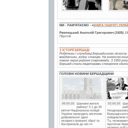
МИ - ПАМ’ЯТАЄМО - «
КНИГА ПАМ’ЯТІ УКРА
Ржепецький Анатолій Григорович (1925)
19
Пруссія.
З ІСТОРІЇ БЕРШАДІ
Робітники і службовці Бершадського лісгоспу
майданчики, водну станцію. На колгоспні кош
також перші районні спартакіади. З 1950 ро
Бершаді стали ініціаторами створення єдиного
ГОЛОВНІ НОВИНИ БЕРШАДЩИНИ
06.04.18
Шановні жителі
02.04.18
Шан
району! З 1 до 30
рай
квітня Національна поліція
Неодноразово
України проводить місячник
Бершадського в
добровільної здачі
повідомляли п
незареєстрованої зброї та
Та, незважаюч
боєприпасів до неї.»»
протягом бере
четверо осіб 