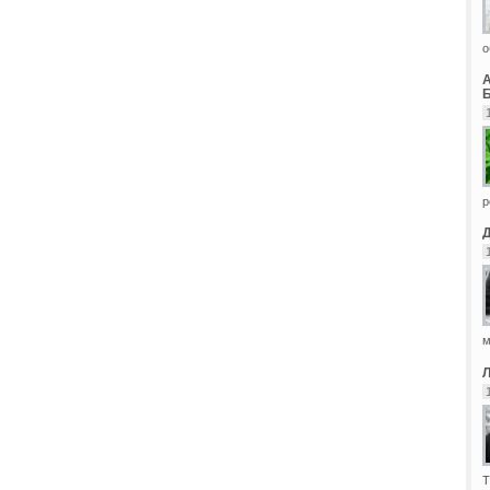
о
Б
р
м
Т