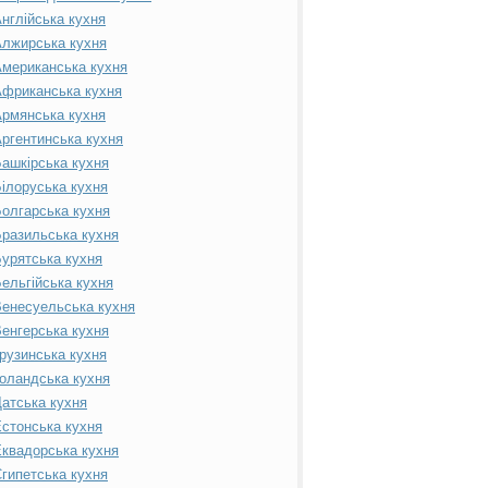
нглійська кухня
лжирська кухня
мериканська кухня
фриканська кухня
рмянська кухня
ргентинська кухня
ашкірська кухня
ілоруська кухня
олгарська кухня
разильська кухня
урятська кухня
ельгійська кухня
енесуельська кухня
енгерська кухня
рузинська кухня
оландська кухня
атська кухня
стонська кухня
квадорська кухня
гипетська кухня