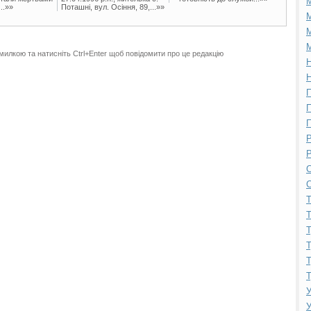
..»»
Поташні, вул. Осіння, 89,...»»
М
М
М
милкою та натисніть Ctrl+Enter щоб повідомити про це редакцію
Н
Н
П
П
П
Р
Р
С
С
Т
Т
Т
Т
Т
Т
У
У