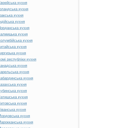
врейська кухня
рландська кухня
ракська кухня
ндійська кухня
орданська кухня
алмицька кухня
олумбійська кухня
итайська кухня
иргизька кухня
омі республіки кухня
анадська кухня
арельська кухня
абардинська кухня
азахська кухня
убинська кухня
атишська кухня
итовська кухня
іванська кухня
ордовська кухня
арокканська кухня