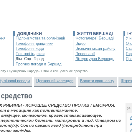
ДОВІДНИКИ
ЖИТТЯ БЕРШАДІ
І
ння
Підприємства та організації
Фотогалереї Бершаді
У н
Телефонні довідники
Відео
Ог
Телефонні коди
Визначні місця району
Ста
Поштові індекси
Персоналії
Гор
Дім. Сад. Город.
Літературна Бершадь
Про
Прогноз погоди в Бершаді
світу
/
Кухні різних народів
/
Рябина как целебное средство
Кулінарні поради
Церковний календар
Валюти країн світу
Штрих
 средство
Х РЯБИНЫ - ХОРОШЕЕ СРЕДСТВО ПРОТИВ ГЕМОРРОЯ.
ют в медицине как поливитаминное,
 вяжущее, мочегонное, кровеостанавливающее,
А
ипертонической болезни, малокровии и т.д. Отваром из
А
золотуху. Сок из свежих ягод употребляют при
ости желудка.
А