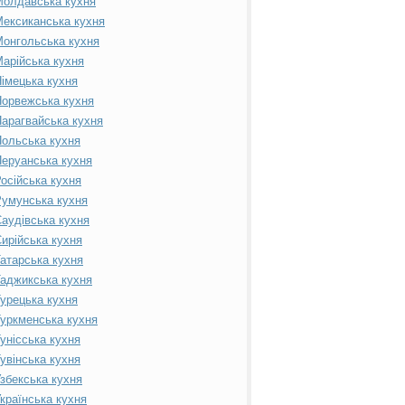
Молдавська кухня
ексиканська кухня
онгольська кухня
арійська кухня
імецька кухня
орвежська кухня
арагвайська кухня
ольська кухня
еруанська кухня
осійська кухня
умунська кухня
аудівська кухня
ирійська кухня
атарська кухня
аджикська кухня
урецька кухня
уркменська кухня
унісська кухня
увінська кухня
збекська кухня
країнська кухня