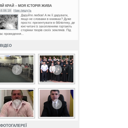
ІЙ КРАЙ – МОЯ ІСТОРІЯ ЖИВА
Нам пишуть
16.06.18
Даруйте любов! А як її дарувати,
якщо не словами в книжках? Дуже
просто: презентувати в бібліотеку, де
юні читачі із захопленням гортають
сторінки творів своїх земляків. Під
ас проведення...
ВІДЕО
ФОТОГАЛЕРЕЇ