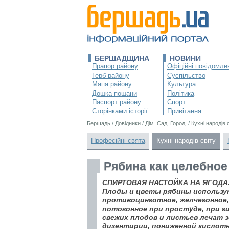
БЕРШАДЩИНА
НОВИНИ
Прапор району
Офіційні повідомле
Герб району
Суспільство
Мапа району
Культура
Дошка пошани
Політика
Паспорт району
Спорт
Сторінками історії
Привітання
Бершадь
/
Довідники
/
Дім. Сад. Город.
/
Кухні народів 
Професійні свята
Кухні народів світу
Рябина как целебное
СПИРТОВАЯ НАСТОЙКА НА ЯГОДА
Плоды и цветы рябины использу
противоцинготное, желчегонное,
потогонное при простуде, при г
свежих плодов и листьев лечат 
дизентирии, пониженной кислотн