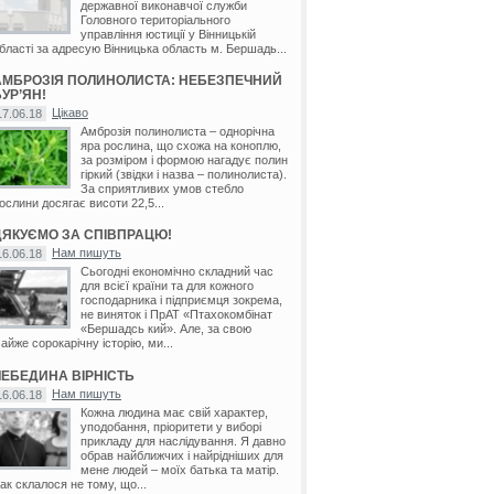
державної виконавчої служби
Головного територіального
управління юстиції у Вінницькій
бласті за адресую Вінницька область м. Бершадь...
АМБРОЗІЯ ПОЛИНОЛИСТА: НЕБЕЗПЕЧНИЙ
УР’ЯН!
Цікаво
17.06.18
Амброзія полинолиста – однорічна
яра рослина, що схожа на коноплю,
за розміром і формою нагадує полин
гіркий (звідки і назва – полинолиста).
За сприятливих умов стебло
ослини досягає висоти 22,5...
ДЯКУЄМО ЗА СПІВПРАЦЮ!
Нам пишуть
16.06.18
Сьогодні економічно складний час
для всієї країни та для кожного
господарника і підприємця зокрема,
не виняток і ПрАТ «Птахокомбінат
«Бершадсь кий». Але, за свою
айже сорокарічну історію, ми...
ЛЕБЕДИНА ВІРНІСТЬ
Нам пишуть
16.06.18
Кожна людина має свій характер,
уподобання, пріоритети у виборі
прикладу для наслідування. Я давно
обрав найближчих і найрідніших для
мене людей – моїх батька та матір.
ак склалося не тому, що...