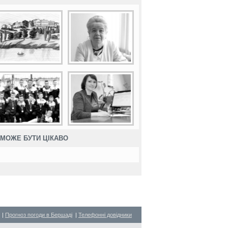
МОЖЕ БУТИ ЦІКАВО
|
Прогноз погоди в Бершаді
|
Телефонні довідники