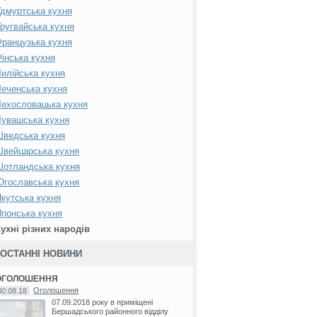
дмуртська кухня
ругвайська кухня
ранцузька кухня
інська кухня
илійська кухня
еченська кухня
ехословацька кухня
увашська кухня
Шведська кухня
вейцарська кухня
Шотландська кухня
гославська кухня
кутська кухня
понська кухня
ухні різних народів
ОСТАННІ НОВИНИ
ОГОЛОШЕННЯ
Оголошення
30.08.18
07.09.2018 року в приміщені
Бершадського районного відділу