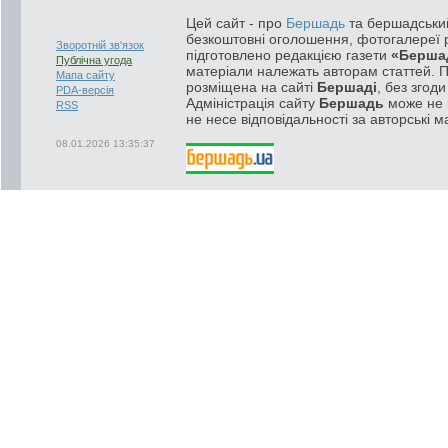
Цей сайт - про
Бершадь
та бершадський
безкоштовні оголошення, фотогалереї р
Зворотній зв'язок
підготовлено редакцією газети
«Берша
Публічна угода
матеріали належать авторам статтей. 
Мапа сайту
розміщена на сайті
Бершаді
, без згод
PDA-версія
Адміністрація сайту
Бершадь
може не п
RSS
не несе відповідальності за авторські м
08.01.2026 13:35:37