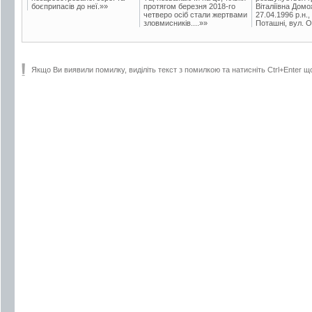
боєприпасів до неї.»»
протягом березня 2018-го
Віталіївна Домо
четверо осіб стали жертвами
27.04.1996 р.н.,
зловмисників....»»
Поташні, вул. Ос
Якщо Ви виявили помилку, виділіть текст з помилкою та натисніть Ctrl+Enter щ