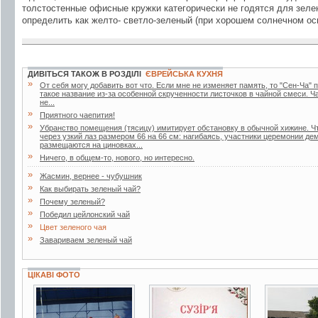
толстостенные офисные кружки категорически не годятся для зелено
определить как желто- светло-зеленый (при хорошем солнечном ос
ДИВІТЬСЯ ТАКОЖ В РОЗДІЛІ
ЄВРЕЙСЬКА КУХНЯ
»
От себя могу добавить вот что. Если мне не изменяет память, то "Сен-Ча" п
такое название из-за особенной скрученности листочков в чайной смеси. Ч
не...
»
Приятного чаепития!
»
Убранство помещения (тясицу) имитирует обстановку в обычной хижине. Ч
через узкий лаз размером 66 на 66 см: нагибаясь, участники церемонии д
размещаются на циновках...
»
Ничего, в общем-то, нового, но интересно.
»
Жасмин, вернее - чубушник
»
Как выбирать зеленый чай?
»
Почему зеленый?
»
Победил цейлонский чай
»
Цвет зеленого чая
»
Завариваем зеленый чай
ЦІКАВІ ФОТО
6 фото
2 фото
11 фото