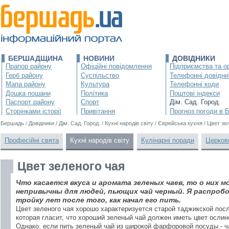
БЕРШАДЩИНА
НОВИНИ
ДОВІДНИКИ
Прапор району
Офіційні повідомлення
Підприємства та ор
Герб району
Суспільство
Телефонні довідни
Мапа району
Культура
Телефонні коди
Дошка пошани
Політика
Поштові індекси
Паспорт району
Спорт
Дім. Сад. Город.
Сторінками історії
Привітання
Прогноз погоди в 
Бершадь
/
Довідники
/
Дім. Сад. Город.
/
Кухні народів світу
/
Єврейська кухня
/
Цвет зе
Професійні свята
Кухні народів світу
Кулінарні поради
Церков
Цвет зеленого чая
Что касается вкуса и аромата зеленых чаев, то о них м
непривычны для людей, пьющих чай черный. Я распробов
тройку лет после того, как начал его пить.
Цвет зеленого чая хорошо характеризуется старой таджикской пос
которая гласит, что хороший зеленый чай должен иметь цвет ослин
Однако, если пить зеленый чай из широкой фарфоровой посуды - ч