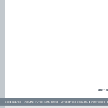
Цвет з
Бершадщина
|
Форуми
|
Сторінками історії
|
Літературна Бершадь
|
Фотогалереї