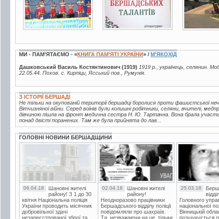
МИ - ПАМ’ЯТАЄМО - «
КНИГА ПАМ’ЯТІ УКРАЇНИ
» /
М'ЯКОХІД
Дашковський Василь Костянтинович (1919)
1919 р., українець, селянин. Мо
22.05.44. Похов. с. Кирпіци, Ясський пов., Румунія.
З ІСТОРІЇ БЕРШАДІ
Не тільки на окупованій території бершадці боролися проти фашистської неч
Вітчизняної війни. Серед воїнів були колишні робітники, селяни, вчителі, медп
дівчиною пішла на фронт медична сестра Н. Ю. Тартачна. Вона брала участь 
понад двісті поранених. Там же була прийнята до лав...
ГОЛОВНІ НОВИНИ БЕРШАДЩИНИ
06.04.18
Шановні жителі
02.04.18
Шановні жителі
25.03.18
Берш
району! З 1 до 30
району!
відді
квітня Національна поліція
Неодноразово працівники
Головного упра
України проводить місячник
Бершадського відділу поліції
національної пол
добровільної здачі
повідомляли про шахраїв.
Вінницькій обла
незареєстрованої зброї та
Та, незважаючи на це, тільки
розшукується гр