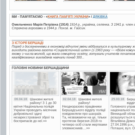
МИ - ПАМ’ЯТАЄМО - «
КНИГА ПАМ’ЯТІ УКРАЇНИ
» /
ДЯКІВКА
Омельченко Марія Петрівна (1914)
1914 р., українка, селянка. З 1941 р. чле
Страчена ворогами в 1944 р. Похов. м. Гайсин.
З ІСТОРІЇ БЕРШАДІ
Поряд з досягненнями в економіці відчутні зміни відбувалися в культурному ж
виходити районна газета «Соціалістичний шлях» (з 1963 року — «Вогні комуні
якому з числа молоді, що мала семирічну освіту, готували учителів початкови
кваліфікованих викладачів навчали понад 300...
ГОЛОВНІ НОВИНИ БЕРШАДЩИНИ
06.04.18
Шановні жителі
02.04.18
Шановні жителі
25.03.18
Берш
району! З 1 до 30
району!
відді
квітня Національна поліція
Неодноразово працівники
Головного упра
України проводить місячник
Бершадського відділу поліції
національної пол
добровільної здачі
повідомляли про шахраїв.
Вінницькій обла
незареєстрованої зброї та
Та, незважаючи на це, тільки
розшукується гр
боєприпасів до неї.»»
протягом березня 2018-го
Віталіївна Домо
четверо осіб стали жертвами
27.04.1996 р.н.,
зловмисників....»»
Поташні, вул. Ос