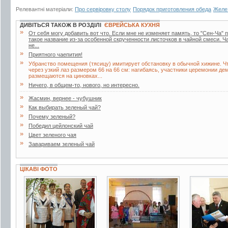
Релевантні матеріали:
Про сервіровку столу
Порядок приготовления обеда
Желе
ДИВІТЬСЯ ТАКОЖ В РОЗДІЛІ
ЄВРЕЙСЬКА КУХНЯ
»
От себя могу добавить вот что. Если мне не изменяет память, то "Сен-Ча" п
такое название из-за особенной скрученности листочков в чайной смеси. Ч
не...
»
Приятного чаепития!
»
Убранство помещения (тясицу) имитирует обстановку в обычной хижине. Ч
через узкий лаз размером 66 на 66 см: нагибаясь, участники церемонии д
размещаются на циновках...
»
Ничего, в общем-то, нового, но интересно.
»
Жасмин, вернее - чубушник
»
Как выбирать зеленый чай?
»
Почему зеленый?
»
Победил цейлонский чай
»
Цвет зеленого чая
»
Завариваем зеленый чай
ЦІКАВІ ФОТО
7 фото
3 фото
8 фото