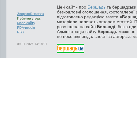
Цей сайт - про
Бершадь
та бершадський
безкоштовні оголошення, фотогалереї р
Зворотній зв'язок
підготовлено редакцією газети
«Берша
Публічна угода
матеріали належать авторам статтей. 
Мапа сайту
розміщена на сайті
Бершаді
, без згод
PDA-версія
Адміністрація сайту
Бершадь
може не п
RSS
не несе відповідальності за авторські м
09.01.2026 14:18:07