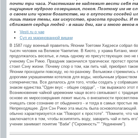
почти три часа. Участникам ее надлежит вести себя та
ощущение мудрого созерцания, покоя. Поэтому им не сл
о своем или чужом богатстве, ни о глупости соседей 
лишь такие темы, как искусство, красота природы. И т
сближает сердца людей - в наши дни, как и много веков н
Vesti.ru о чае
Суп из маринованной вишни
В 1587 году военный правитель Японии Тоетоми Хидэеси собрал б
тысяч человек на Великое Чаепитие. В Киото, у храма Китано, мно
продолжалось веселье, и лишь одному из присутствующих оно не 
ученому Сэн Рикю. Праздник закончился трагически: протест прот
стоил Сэну жизни. Почему спор о том, как пить чай, приобрел тако
Японии проходили повсюду, но по-разному. Вельможи стремились 
дорогими украшениями котелков для воды, необычным убранством
соперничества. Все делалось для того, чтобы создать у собравши
знаком единства."Один вкус - общее сердце", - так выражало этот 
Возникновение чайной церемонии чаще всего связывают с традиция
основе их миросозерцания лежит мысль о внезапности просветлен
очищать свое сознание от обыденного - и тогда в самых простых я
Непреходящее. Для Сэн Рикю эта мысль была основополагающей. 
обычно характеризуется как "Поворот к простоте". "Помните, что 
заключается в том, чтобы вскипятить воду, заварить чай и пить его"
учении занимает понятие "Ваби" ("Скромность"" "Уединение").