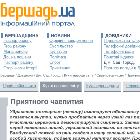
БЕРШАДЩИНА
НОВИНИ
ДОВІДНИКИ
Прапор району
Офіційні повідомлення
Підприємства та ор
Герб району
Суспільство
Телефонні довідни
Мапа району
Культура
Телефонні коди
Дошка пошани
Політика
Поштові індекси
Паспорт району
Спорт
Дім. Сад. Город.
Сторінками історії
Привітання
Прогноз погоди в 
Бершадь
/
Довідники
/
Дім. Сад. Город.
/
Кухні народів світу
/
Єврейська кухня
/
Приятно
Професійні свята
Кухні народів світу
Кулінарні поради
Церков
Приятного чаепития
Убранство помещения (тясицу) имитирует обстановку
оказаться внутри, нужно пробраться через узкий лаз раз
участники церемонии демонстрируют смирении. Затем
перед токонома-нишей, украшенной свитками со стихам
Бамбуковой ложкой хозяин кладет в чашу зеленый чай, з
особой кисточкой, подает горячий напиток гостям. Пр