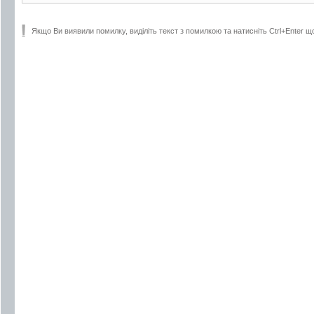
Якщо Ви виявили помилку, виділіть текст з помилкою та натисніть Ctrl+Enter щ