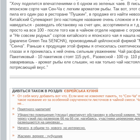
"Хочу поделится впечатлениями о б одном из зеленых чаев. В пис
японском сорте чая Сен-Ча с легким ароматом рыбы. Так вот, этот 
пила его один раз в ресторане "Пушкин", в продаже его найти нево
Китайский Супемаркет (его настоящее название очень сложное и я 
наведаться - разведать обстановку на счет цен, ассортимента и т.
просто на все 100 - после того как в чайном отделе наравне с ог
и "Не совсем родных" сортов китайского и японского чая я нашла 
(japanese Green Tea SENCHA), производимый цейлонской фирмой "M
"Сенча". Раньше к продукции этой фирмы я относилась скептически
глазах и я прониклась к ней очень сильным уважением. Чай расфа
Пакетиковый - 10 пакетиков стоят 115 руб., Развесной - 100 гр. 110 р
завариваешь - аромат рыбы еле слышен, но как только чай настоял
потрясающий вкус."
ДИВІТЬСЯ ТАКОЖ В РОЗДІЛІ
ЄВРЕЙСЬКА КУХНЯ
»
От себя могу добавить вот что. Если мне не изменяет память, то "Сен-Ча" п
такое название из-за особенной скрученности листочков в чайной смеси. Ч
не...
»
Приятного чаепития!
»
Убранство помещения (тясицу) имитирует обстановку в обычной хижине. Ч
через узкий лаз размером 66 на 66 см: нагибаясь, участники церемонии д
размещаются на циновках...
»
Ничего, в общем-то, нового, но интересно.
»
Жасмин, вернее - чубушник