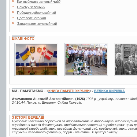
»
Как выбирать зеленый чай?
»
Почему зеленый?
»
Победил цейлонский чай
»
Цвет зеленого чая
»
Завариваем зеленый чай
ЦІКАВІ ФОТО
12 фото
4 фото
2 фото
МИ - ПАМ’ЯТАЄМО - «
КНИГА ПАМ’ЯТІ УКРАЇНИ
» /
ВЕЛИКА КИРІЇВКА
Атаманенко Анатолій Авксентійович (1926)
1926 р., українець, селянин. Моб
24.10.44. Похов. с. Шнагерн, Східна Пруссія.
З ІСТОРІЇ БЕРШАДІ
Цукровики постійно борються за впровадження на виробництві високої куль
виробничих планів багато уваги приділяється естетиці виробництва: цехи про
території заводу робітники посадили фруктовий сад, розбили квітники, заа
струмені невеликого фонтану, поруч - альтанки. В центрі скверу...