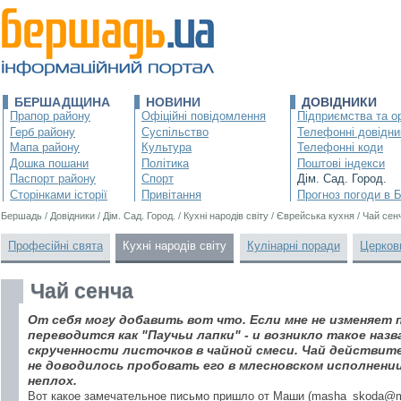
БЕРШАДЩИНА
НОВИНИ
ДОВІДНИКИ
Прапор району
Офіційні повідомлення
Підприємства та ор
Герб району
Суспільство
Телефонні довідни
Мапа району
Культура
Телефонні коди
Дошка пошани
Політика
Поштові індекси
Паспорт району
Спорт
Дім. Сад. Город.
Сторінками історії
Привітання
Прогноз погоди в 
Бершадь
/
Довідники
/
Дім. Сад. Город.
/
Кухні народів світу
/
Єврейська кухня
/
Чай сен
Професійні свята
Кухні народів світу
Кулінарні поради
Церков
Чай сенча
От себя могу добавить вот что. Если мне не изменяет 
переводится как "Паучьи лапки" - и возникло такое назв
скрученности листочков в чайной смеси. Чай действител
не доводилось пробовать его в млесновском исполнении
неплох.
Вот какое замечательное письмо пришло от Маши (masha_skoda@mt