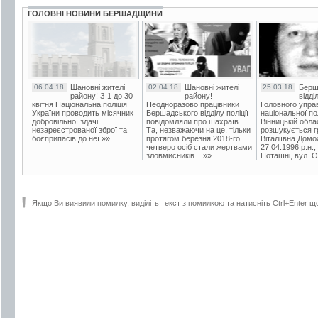
ГОЛОВНІ НОВИНИ БЕРШАДЩИНИ
06.04.18
Шановні жителі
02.04.18
Шановні жителі
25.03.18
Берш
району! З 1 до 30
району!
відді
квітня Національна поліція
Неодноразово працівники
Головного упра
України проводить місячник
Бершадського відділу поліції
національної пол
добровільної здачі
повідомляли про шахраїв.
Вінницькій обла
незареєстрованої зброї та
Та, незважаючи на це, тільки
розшукується гр
боєприпасів до неї.»»
протягом березня 2018-го
Віталіївна Домо
четверо осіб стали жертвами
27.04.1996 р.н.,
зловмисників....»»
Поташні, вул. Ос
Якщо Ви виявили помилку, виділіть текст з помилкою та натисніть Ctrl+Enter щ