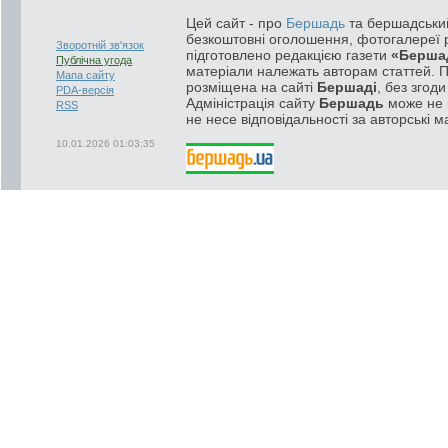
Цей сайт - про
Бершадь
та бершадський
безкоштовні оголошення, фотогалереї р
Зворотній зв'язок
підготовлено редакцією газети
«Берша
Публічна угода
матеріали належать авторам статтей. 
Мапа сайту
розміщена на сайті
Бершаді
, без згод
PDA-версія
Адміністрація сайту
Бершадь
може не п
RSS
не несе відповідальності за авторські м
10.01.2026 01:03:35