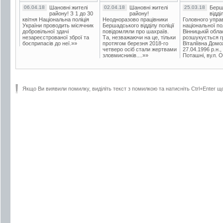
06.04.18
Шановні жителі
02.04.18
Шановні жителі
25.03.18
Берш
району! З 1 до 30
району!
відді
квітня Національна поліція
Неодноразово працівники
Головного упра
України проводить місячник
Бершадського відділу поліції
національної пол
добровільної здачі
повідомляли про шахраїв.
Вінницькій обла
незареєстрованої зброї та
Та, незважаючи на це, тільки
розшукується гр
боєприпасів до неї.»»
протягом березня 2018-го
Віталіївна Домо
четверо осіб стали жертвами
27.04.1996 р.н.,
зловмисників....»»
Поташні, вул. Ос
Якщо Ви виявили помилку, виділіть текст з помилкою та натисніть Ctrl+Enter щ