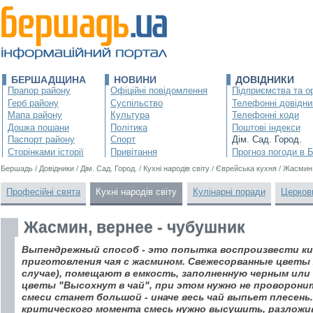
БЕРШАДЩИНА
НОВИНИ
ДОВІДНИКИ
Прапор району
Офіційні повідомлення
Підприємства та ор
Герб району
Суспільство
Телефонні довідни
Мапа району
Культура
Телефонні коди
Дошка пошани
Політика
Поштові індекси
Паспорт району
Спорт
Дім. Сад. Город.
Сторінками історії
Привітання
Прогноз погоди в 
Бершадь
/
Довідники
/
Дім. Сад. Город.
/
Кухні народів світу
/
Єврейська кухня
/
Жасмин,
Професійні свята
Кухні народів світу
Кулінарні поради
Церков
Жасмин, вернее - чубушник
Выпендрежный способ - это попытка воспроизвести 
приготовления чая с жасмином. Свежесорванные цветы 
случае), помещают в емкость, заполненную черным или 
цветы "Высохнут в чай", при этом нужно не проворони
смеси станет большой - иначе весь чай выпьет плесень
критического момента смесь нужно высушить, разложив 