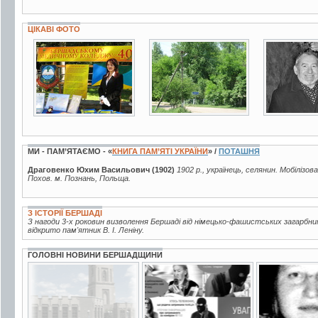
ЦІКАВІ ФОТО
3 фото
7 фото
4 фото
МИ - ПАМ’ЯТАЄМО - «
КНИГА ПАМ’ЯТІ УКРАЇНИ
» /
ПОТАШНЯ
Драговенко Юхим Васильович (1902)
1902 р., українець, селянин. Мобілізов
Похов. м. Познань, Польща.
З ІСТОРІЇ БЕРШАДІ
З нагоди 3-х роковин визволення Бершаді від німецько-фашистських загарбни
відкрито пам'ятник В. І. Леніну.
ГОЛОВНІ НОВИНИ БЕРШАДЩИНИ