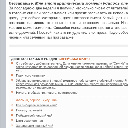
беззапашье. Мне этот критический момент удалось от
За последнюю две недели я получил несколько писем от читателе
в которых они или рассказывают или просят рассказать об исполь
цветущего сейчас кустарника, цветы которого имеют белый цвет и 
называют жасмином, что понятно, хоть и не совсем правильно. Наз
жасмин может заменить. Способов использования цветов этого рас
выпендрежный. Простой, как это ни удивительно, прост. Надо собр
черный или зеленый чай при заварке.
ДИВІТЬСЯ ТАКОЖ В РОЗДІЛІ
ЄВРЕЙСЬКА КУХНЯ
»
От себя могу добавить вот что. Если мне не изменяет память, то "Сен-Ча" п
такое название из-за особенной скрученности листочков в чайной смеси. Ч
не...
»
Приятного чаепития!
»
Убранство помещения (тясицу) имитирует обстановку в обычной хижине. Ч
через узкий лаз размером 66 на 66 см: нагибаясь, участники церемонии д
размещаются на циновках...
»
Ничего, в общем-то, нового, но интересно.
»
Жасмин, вернее - чубушник
»
Как выбирать зеленый чай?
»
Почему зеленый?
»
Победил цейлонский чай
»
Цвет зеленого чая
»
Завариваем зеленый чай