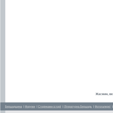
Жасмин, ве
Бершадщина
|
Форуми
|
Сторінками історії
|
Літературна Бершадь
|
Фотогалереї