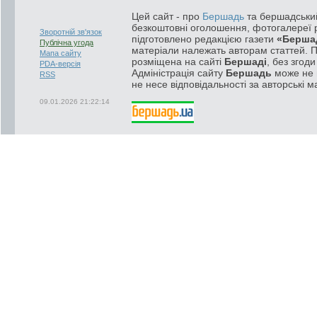
Цей сайт - про
Бершадь
та бершадський
безкоштовні оголошення, фотогалереї р
Зворотній зв'язок
підготовлено редакцією газети
«Берша
Публічна угода
матеріали належать авторам статтей. 
Мапа сайту
розміщена на сайті
Бершаді
, без згод
PDA-версія
Адміністрація сайту
Бершадь
може не п
RSS
не несе відповідальності за авторські м
09.01.2026 21:22:14