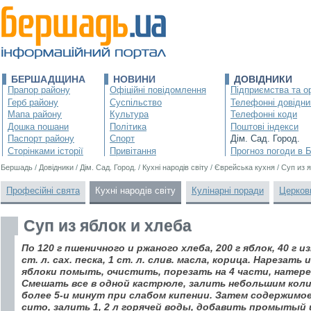
БЕРШАДЩИНА
НОВИНИ
ДОВІДНИКИ
Прапор району
Офіційні повідомлення
Підприємства та ор
Герб району
Суспільство
Телефонні довідни
Мапа району
Культура
Телефонні коди
Дошка пошани
Політика
Поштові індекси
Паспорт району
Спорт
Дім. Сад. Город.
Сторінками історії
Привітання
Прогноз погоди в 
Бершадь
/
Довідники
/
Дім. Сад. Город.
/
Кухні народів світу
/
Єврейська кухня
/
Суп из 
Професійні свята
Кухні народів світу
Кулінарні поради
Церков
Суп из яблок и хлеба
По 120 г пшеничного и ржаного хлеба, 200 г яблок, 40 г и
ст. л. сах. песка, 1 ст. л. слив. масла, корица. Hарезат
яблоки помыть, очистить, порезать на 4 части, натере
Смешать все в одной кастрюле, залить небольшим кол
более 5-и минут при слабом кипении. Затем содержимо
сито, залить 1, 2 л горячей воды, добавить промытый 