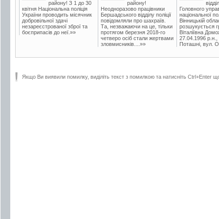
району! З 1 до 30
району!
відді
квітня Національна поліція
Неодноразово працівники
Головного упра
України проводить місячник
Бершадського відділу поліції
національної пол
добровільної здачі
повідомляли про шахраїв.
Вінницькій обла
незареєстрованої зброї та
Та, незважаючи на це, тільки
розшукується гр
боєприпасів до неї.»»
протягом березня 2018-го
Віталіївна Домо
четверо осіб стали жертвами
27.04.1996 р.н.,
зловмисників....»»
Поташні, вул. Ос
Якщо Ви виявили помилку, виділіть текст з помилкою та натисніть Ctrl+Enter щ