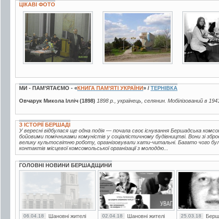
ЦІКАВІ ФОТО
4 фото
1 фото
5 фото
МИ - ПАМ’ЯТАЄМО - «
КНИГА ПАМ’ЯТІ УКРАЇНИ
» /
ТЕРНІВКА
Овчарук Микола Ілліч (1898)
1898 р., українець, селянин. Мобілізований в 194
З ІСТОРІЇ БЕРШАДІ
У вересні відбулася ще одна подія — почала своє існування Бершадська комсо
бойовими помічниками комуністів у соціалістичному будівництві. Вони зі збр
велику культосвітню роботу, організовували хати-читальні. Багато чого бу
контактів місцевої комсомольської організації з молоддю...
ГОЛОВНІ НОВИНИ БЕРШАДЩИНИ
06.04.18
Шановні жителі
02.04.18
Шановні жителі
25.03.18
Берш