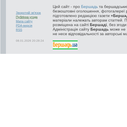
Цей сайт - про
Бершадь
та бершадський
безкоштовні оголошення, фотогалереї р
Зворотній зв'язок
підготовлено редакцією газети
«Берша
Публічна угода
матеріали належать авторам статтей. 
Мапа сайту
розміщена на сайті
Бершаді
, без згод
PDA-версія
Адміністрація сайту
Бершадь
може не п
RSS
не несе відповідальності за авторські м
08.01.2026 20:28:24