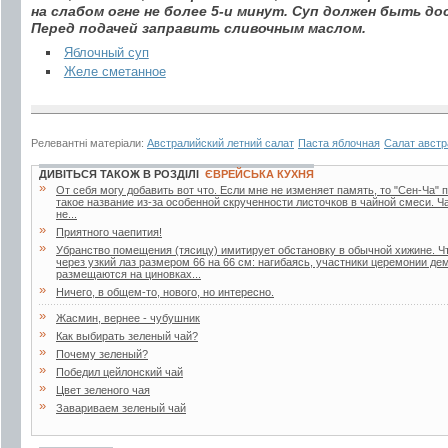
на слабом огне не более 5-и минут. Суп должен быть д
Перед подачей заправить сливочным маслом.
Яблочный суп
Желе сметанное
Релевантні матеріали:
Австралийский летний салат
Паста яблочная
Салат австр
ДИВІТЬСЯ ТАКОЖ В РОЗДІЛІ
ЄВРЕЙСЬКА КУХНЯ
»
От себя могу добавить вот что. Если мне не изменяет память, то "Сен-Ча" п
такое название из-за особенной скрученности листочков в чайной смеси. Ч
не...
»
Приятного чаепития!
»
Убранство помещения (тясицу) имитирует обстановку в обычной хижине. Ч
через узкий лаз размером 66 на 66 см: нагибаясь, участники церемонии д
размещаются на циновках...
»
Ничего, в общем-то, нового, но интересно.
»
Жасмин, вернее - чубушник
»
Как выбирать зеленый чай?
»
Почему зеленый?
»
Победил цейлонский чай
»
Цвет зеленого чая
»
Завариваем зеленый чай