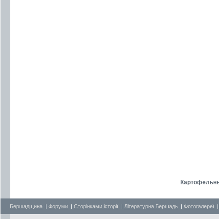
Картофельны
Бершадщина
|
Форуми
|
Сторінками історії
|
Літературна Бершадь
|
Фотогалереї