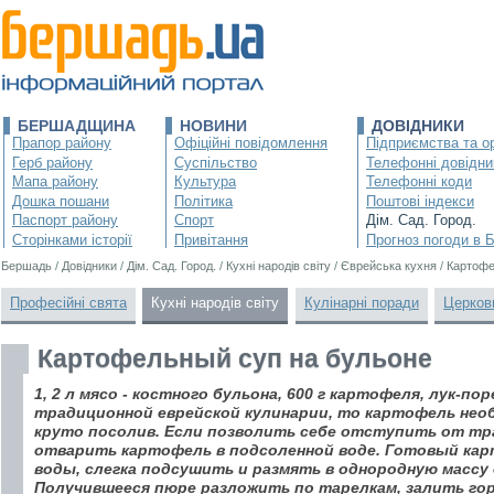
БЕРШАДЩИНА
НОВИНИ
ДОВІДНИКИ
Прапор району
Офіційні повідомлення
Підприємства та ор
Герб району
Суспільство
Телефонні довідни
Мапа району
Культура
Телефонні коди
Дошка пошани
Політика
Поштові індекси
Паспорт району
Спорт
Дім. Сад. Город.
Сторінками історії
Привітання
Прогноз погоди в 
Бершадь
/
Довідники
/
Дім. Сад. Город.
/
Кухні народів світу
/
Єврейська кухня
/
Картофе
Професійні свята
Кухні народів світу
Кулінарні поради
Церков
Картофельный суп на бульоне
1, 2 л мясо - костного бульона, 600 г картофеля, лук-пор
традиционной еврейской кулинарии, то картофель нео
круто посолив. Если позволить себе отступить от тр
отварить картофель в подсоленной воде. Готовый кар
воды, слегка подсушить и размять в однородную массу
Получившееся пюре разложить по тарелкам, залить гор