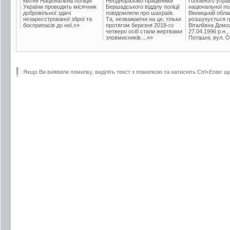
квітня Національна поліція
Неодноразово працівники
Головного упра
України проводить місячник
Бершадського відділу поліції
національної пол
добровільної здачі
повідомляли про шахраїв.
Вінницькій обла
незареєстрованої зброї та
Та, незважаючи на це, тільки
розшукується гр
боєприпасів до неї.»»
протягом березня 2018-го
Віталіївна Домо
четверо осіб стали жертвами
27.04.1996 р.н.,
зловмисників....»»
Поташні, вул. Ос
Якщо Ви виявили помилку, виділіть текст з помилкою та натисніть Ctrl+Enter щ