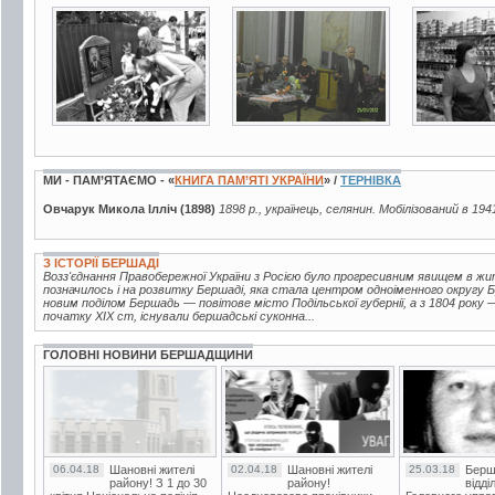
2 фото
4 фото
2 фото
МИ - ПАМ’ЯТАЄМО - «
КНИГА ПАМ’ЯТІ УКРАЇНИ
» /
ТЕРНІВКА
Овчарук Микола Ілліч (1898)
1898 р., українець, селянин. Мобілізований в 194
З ІСТОРІЇ БЕРШАДІ
Возз'єднання Правобережної України з Росією було прогресивним явищем в жи
позначилось і на розвитку Бершаді, яка стала центром одноіменного округу Б
новим поділом Бершадь — повітове місто Подільської губернії, а з 1804 року 
початку XIX ст, існували бершадські суконна...
ГОЛОВНІ НОВИНИ БЕРШАДЩИНИ
06.04.18
Шановні жителі
02.04.18
Шановні жителі
25.03.18
Берш
району! З 1 до 30
району!
відді