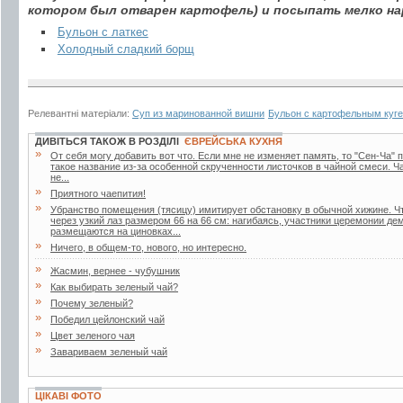
котором был отварен картофель) и посыпать мелко на
Бульон с латкес
Холодный сладкий борщ
Релевантні матеріали:
Суп из маринованной вишни
Бульон с картофельным куг
ДИВІТЬСЯ ТАКОЖ В РОЗДІЛІ
ЄВРЕЙСЬКА КУХНЯ
»
От себя могу добавить вот что. Если мне не изменяет память, то "Сен-Ча" п
такое название из-за особенной скрученности листочков в чайной смеси. Ч
не...
»
Приятного чаепития!
»
Убранство помещения (тясицу) имитирует обстановку в обычной хижине. Ч
через узкий лаз размером 66 на 66 см: нагибаясь, участники церемонии д
размещаются на циновках...
»
Ничего, в общем-то, нового, но интересно.
»
Жасмин, вернее - чубушник
»
Как выбирать зеленый чай?
»
Почему зеленый?
»
Победил цейлонский чай
»
Цвет зеленого чая
»
Завариваем зеленый чай
ЦІКАВІ ФОТО