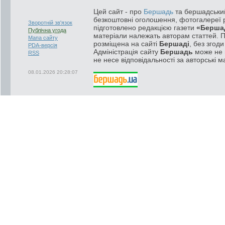
Цей сайт - про
Бершадь
та бершадський
безкоштовні оголошення, фотогалереї р
Зворотній зв'язок
підготовлено редакцією газети
«Берша
Публічна угода
матеріали належать авторам статтей. 
Мапа сайту
розміщена на сайті
Бершаді
, без згод
PDA-версія
Адміністрація сайту
Бершадь
може не п
RSS
не несе відповідальності за авторські м
08.01.2026 20:28:07