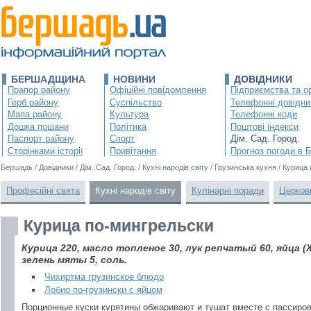
БЕРШАДЩИНА
НОВИНИ
ДОВІДНИКИ
Прапор району
Офіційні повідомлення
Підприємства та ор
Герб району
Суспільство
Телефонні довідни
Мапа району
Культура
Телефонні коди
Дошка пошани
Політика
Поштові індекси
Паспорт району
Спорт
Дім. Сад. Город.
Сторінками історії
Привітання
Прогноз погоди в 
Бершадь
/
Довідники
/
Дім. Сад. Город.
/
Кухні народів світу
/
Грузинська кухня
/
Курица 
Професійні свята
Кухні народів світу
Кулінарні поради
Церков
Курица по-мингрельски
Курица 220, масло топленое 30, лук репчатый 60, яйца (
зелень мяты 5, соль.
Чихиртма грузинское блюдо
Лобио по-грузински с яйцом
Порционные куски курятины обжаривают и тушат вместе с пассиро