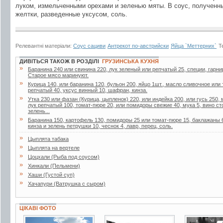
луком, измельченными орехами и зеленью мяты. В соус, полученны
желтки, разведенные уксусом, соль.
Релевантні матеріали:
Соус сациви
Антрекот по-австрийски
Яйца `Меттерних`
Т
ДИВІТЬСЯ ТАКОЖ В РОЗДІЛІ
ГРУЗИНСЬКА КУХНЯ
»
Баранина 240 или свинина 220, лук зеленый или репчатый 25, специи, гарнир 
Старое мясо маринуют.
»
Курица 140, или баранина 120, бульон 200, яйцо 1шт., масло сливочное или
репчатый 40, уксус винный 10, шафран, кинза.
»
Утка 230 или фазан (Курица, цыпленок) 220, или индейка 200, или гусь 250
лук репчатый 100, томат-пюре 20, или помидоры свежие 40, мука 5, вино ст
зелень...
»
Баранина 150, картофель 130, помидоры 25 или томат-пюре 15, баклажаны 6
кинза и зелень петрушки 10, чеснок 4, лавр, перец, соль.
»
Цыплята табака
»
Цыплята на вертеле
»
Цоцхали (Рыба под соусом)
»
Хинкали (Пельмени)
»
Хаши (Густой суп)
»
Хачапури (Ватрушка с сыром)
ЦІКАВІ ФОТО
49 фото
2 фото
2 фото