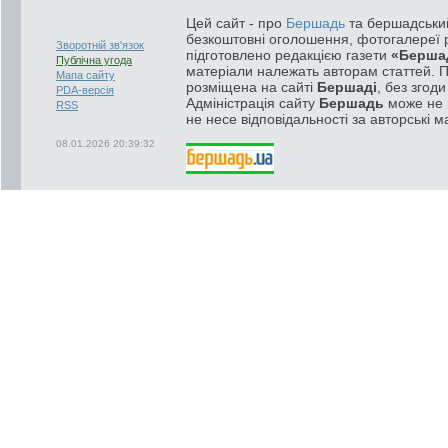
Цей сайт - про
Бершадь
та бершадський
безкоштовні оголошення, фотогалереї р
Зворотній зв'язок
підготовлено редакцією газети
«Берша
Публічна угода
матеріали належать авторам статтей. 
Мапа сайту
розміщена на сайті
Бершаді
, без згод
PDA-версія
Адміністрація сайту
Бершадь
може не п
RSS
не несе відповідальності за авторські м
08.01.2026 20:39:32