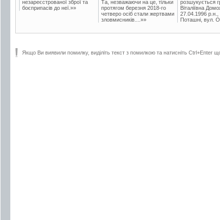
незареєстрованої зброї та
Та, незважаючи на це, тільки
розшукується гр
боєприпасів до неї.»»
протягом березня 2018-го
Віталіївна Домо
четверо осіб стали жертвами
27.04.1996 р.н.,
зловмисників....»»
Поташні, вул. Ос
Якщо Ви виявили помилку, виділіть текст з помилкою та натисніть Ctrl+Enter щ