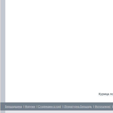
Курица п
Бершадщина
|
Форуми
|
Сторінками історії
|
Літературна Бершадь
|
Фотогалереї