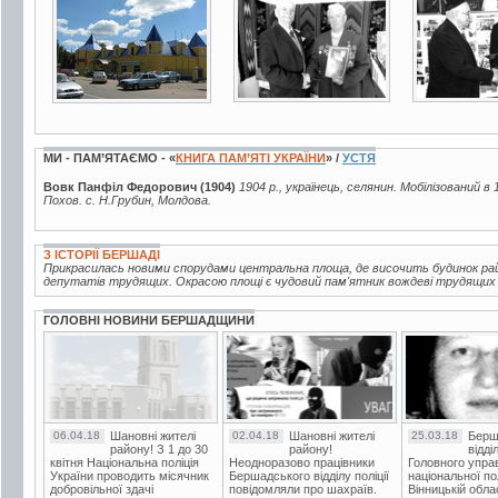
МИ - ПАМ’ЯТАЄМО - «
КНИГА ПАМ’ЯТІ УКРАЇНИ
» /
УСТЯ
Вовк Панфіл Федорович (1904)
1904 р., українець, селянин. Мобілізований в 
Похов. с. Н.Грубин, Молдова.
З ІСТОРІЇ БЕРШАДІ
Прикрасилась новими спорудами центральна площа, де височить будинок рай
депутатів трудящих. Окрасою площі є чудовий пам'ятник вождеві трудящих В.
ГОЛОВНІ НОВИНИ БЕРШАДЩИНИ
06.04.18
Шановні жителі
02.04.18
Шановні жителі
25.03.18
Берш
району! З 1 до 30
району!
відді
квітня Національна поліція
Неодноразово працівники
Головного упра
України проводить місячник
Бершадського відділу поліції
національної пол
добровільної здачі
повідомляли про шахраїв.
Вінницькій обла