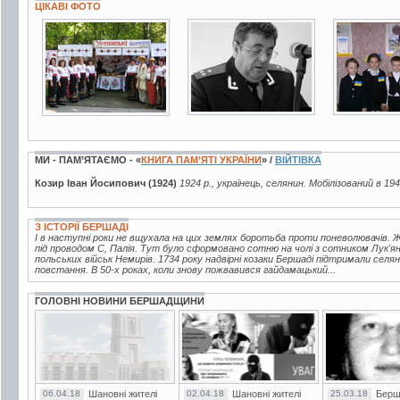
ЦІКАВІ ФОТО
31 фото
5 фото
4 фото
МИ - ПАМ’ЯТАЄМО - «
КНИГА ПАМ’ЯТІ УКРАЇНИ
» /
ВІЙТІВКА
Козир Іван Йосипович (1924)
1924 р., українець, селянин. Мобілізований в 19
З ІСТОРІЇ БЕРШАДІ
І в наступні роки не вщухала на цих землях боротьба проти поневолювачів.
під проводом С, Палія. Тут було сформовано сотню на чолі з сотником Лук'ян
польських військ Немирів. 1734 року надвірні козаки Бершаді підтримали се
повстання. В 50-х роках, коли знову пожвавився гайдамацький...
ГОЛОВНІ НОВИНИ БЕРШАДЩИНИ
06.04.18
Шановні жителі
02.04.18
Шановні жителі
25.03.18
Берш