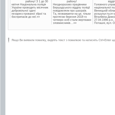
району! З 1 до 30
району!
відді
квітня Національна поліція
Неодноразово працівники
Головного упра
України проводить місячник
Бершадського відділу поліції
національної пол
добровільної здачі
повідомляли про шахраїв.
Вінницькій обла
незареєстрованої зброї та
Та, незважаючи на це, тільки
розшукується гр
боєприпасів до неї.»»
протягом березня 2018-го
Віталіївна Домо
четверо осіб стали жертвами
27.04.1996 р.н.,
зловмисників....»»
Поташні, вул. Ос
Якщо Ви виявили помилку, виділіть текст з помилкою та натисніть Ctrl+Enter щ