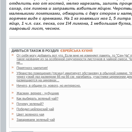
отделить его от костей, мелко нарезать, залить проц
сахар, сок лимона и заправить взбитым яйцом. Черств
маленькими ломтиками, обжарить с двух сторон и нате
горячем виде с гренками. Hа 1 кг говяжьих ног 1, 5 литра
яйцо, 1 ч.л. сах. песка, сок 1\4 лимона, 1 небольшая булк
лавровый лист, чеснок.
ДИВІТЬСЯ ТАКОЖ В РОЗДІЛІ
ЄВРЕЙСЬКА КУХНЯ
»
От себя могу добавить вот что. Если мне не изменяет память, то "Сен-Ча" п
такое название из-за особенной скрученности листочков в чайной смеси. Ч
не...
»
Приятного чаепития!
»
Убранство помещения (тясицу) имитирует обстановку в обычной хижине. Ч
через узкий лаз размером 66 на 66 см: нагибаясь, участники церемонии д
размещаются на циновках...
»
Ничего, в общем-то, нового, но интересно.
»
Жасмин, вернее - чубушник
»
Как выбирать зеленый чай?
»
Почему зеленый?
»
Победил цейлонский чай
»
Цвет зеленого чая
»
Завариваем зеленый чай