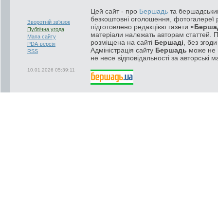
Цей сайт - про
Бершадь
та бершадський
безкоштовні оголошення, фотогалереї р
Зворотній зв'язок
підготовлено редакцією газети
«Берша
Публічна угода
матеріали належать авторам статтей. 
Мапа сайту
розміщена на сайті
Бершаді
, без згод
PDA-версія
Адміністрація сайту
Бершадь
може не п
RSS
не несе відповідальності за авторські м
10.01.2026 05:39:11