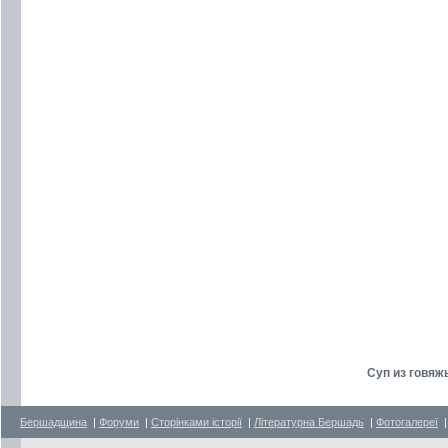
Суп из говяжь
Бершадщина
|
Форуми
|
Сторінками історії
|
Літературна Бершадь
|
Фотогалереї