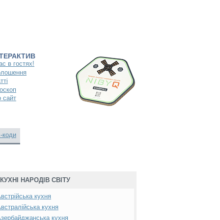
НТЕРАКТИВ
ас в гостях!
олошення
тті
оскоп
 сайт
-коди
КУХНІ НАРОДІВ СВІТУ
встрійська кухня
встралійська кухня
зербайджанська кухня