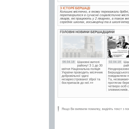
З ІСТОРІЇ БЕРШАДІ
Колишнє містечко, в якому переважали дрібні 
перетворилося в сучасне соціалістичне міст
лікарів, які працюють у 2 лікарнях, а також м
середніх школах, восьмирічці та в школі-інтер
ГОЛОВНІ НОВИНИ БЕРШАДЩИНИ
06.04.18
Шановні жителі
02.04.18
Шан
району! З 1 до 30
рай
квітня Національна поліція
Неодноразово
України проводить місячник
Бершадського в
добровільної здачі
повідомляли п
незареєстрованої зброї та
Та, незважаюч
боєприпасів до неї.»»
протягом бере
четверо осіб 
зловмисників..
Якщо Ви виявили помилку, виділіть текст з по