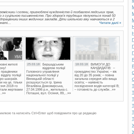
М
ремісники і селяни, пригноблені нужденністю й позбавлені людських прав,
М
о з суцільною письменністю. Про здоров'я трудящих піклуються понад 50
едпрацівники інших медичних закладів. Діти шкільного віку навчаються в 2
М
наті....
Читати далі »
Н
Н
П
П
П
Р
овні жителі
25.03.18
Бершадським
18.03.18
ВИМОГИ ДО
Р
ону!
відділом поліції
КАНДИДАТІВ: –
 працівники
Головного управління
громадянство України; – вік
С
ідділу поліції
національної поліції у
від 20 до 35 років; – повна
ро шахраїв.
Вінницькій області
загальна середня або вища
С
и на це, тільки
розшукується гр. Ірина
освіта; – наявність
Т
зня 2018-го
Віталіївна Доможирська,
посвідчення водія категорії В;
стали жертвами
27.04.1996 р.н., жителька с.
– готовність до служби...»»
Т
..»»
Поташні, вул. Осіння, 89,...»»
Т
Т
Т
милкою та натисніть Ctrl+Enter щоб повідомити про це редакцію
Т
У
У