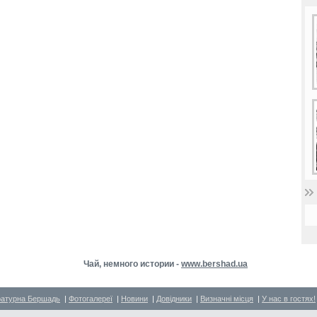
Чай, немного истории -
www.bershad.ua
ратурна Бершадь
|
Фотогалереї
|
Новини
|
Довідники
|
Визначні місця
|
У нас в гостях!