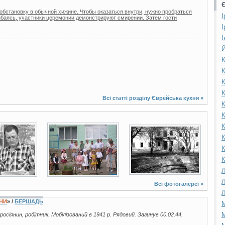
обстановку в обычной хижине. Чтобы оказаться внутри, нужно пробраться
І
гибаясь, участники церемонии демонстрируют смирении. Затем гости
І
І
Й
К
К
К
К
Всі статті розділу
Єврейська кухня
»
К
К
К
7 фото
4 фото
К
К
К
Л
Л
Всі фотогалереї »
Л
ЇНИ
» /
БЕРШАДЬ
М
М
 росіянин, робітник. Мобілізований в 1941 р. Рядовий. Загинув 00.02.44.