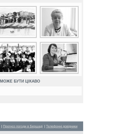
МОЖЕ БУТИ ЦІКАВО
|
Прогноз погоди в Бершаді
|
Телефонні довідники