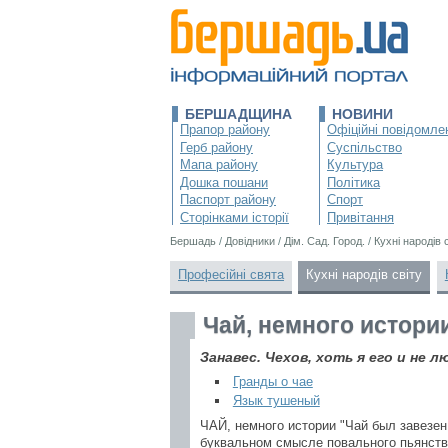
БЕРШАДЩИНА
НОВИНИ
Прапор району
Офіційні повідомле
Герб району
Суспільство
Мапа району
Культура
Дошка пошани
Політика
Паспорт району
Спорт
Сторінками історії
Привітання
Бершадь
/
Довідники
/
Дім. Сад. Город.
/
Кухні народів 
Професійні свята
Кухні народів світу
Чай, немного истори
Занавес. Чехов, хоть я его и не л
Гранды о чае
Язык тушеный
ЧАЙ, немного истории "Чай был завезен
буквальном смысле повального пьянства