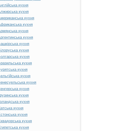
нглійська кухня
лжирська кухня
мериканська кухня
фриканська кухня
рмянська кухня
ргентинська кухня
ашкірська кухня
ілоруська кухня
олгарська кухня
разильська кухня
урятська кухня
ельгійська кухня
енесуельська кухня
енгерська кухня
рузинська кухня
оландська кухня
атська кухня
стонська кухня
квадорська кухня
гипетська кухня