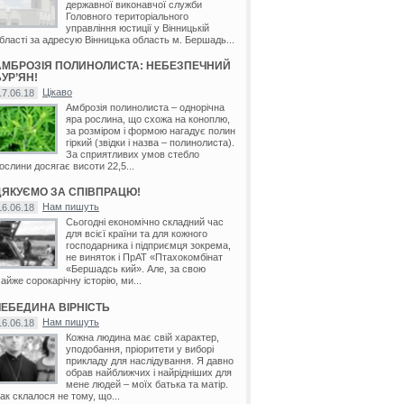
державної виконавчої служби
Головного територіального
управління юстиції у Вінницькій
бласті за адресую Вінницька область м. Бершадь...
АМБРОЗІЯ ПОЛИНОЛИСТА: НЕБЕЗПЕЧНИЙ
УР’ЯН!
Цікаво
17.06.18
Амброзія полинолиста – однорічна
яра рослина, що схожа на коноплю,
за розміром і формою нагадує полин
гіркий (звідки і назва – полинолиста).
За сприятливих умов стебло
ослини досягає висоти 22,5...
ДЯКУЄМО ЗА СПІВПРАЦЮ!
Нам пишуть
16.06.18
Сьогодні економічно складний час
для всієї країни та для кожного
господарника і підприємця зокрема,
не виняток і ПрАТ «Птахокомбінат
«Бершадсь кий». Але, за свою
айже сорокарічну історію, ми...
ЛЕБЕДИНА ВІРНІСТЬ
Нам пишуть
16.06.18
Кожна людина має свій характер,
уподобання, пріоритети у виборі
прикладу для наслідування. Я давно
обрав найближчих і найрідніших для
мене людей – моїх батька та матір.
ак склалося не тому, що...