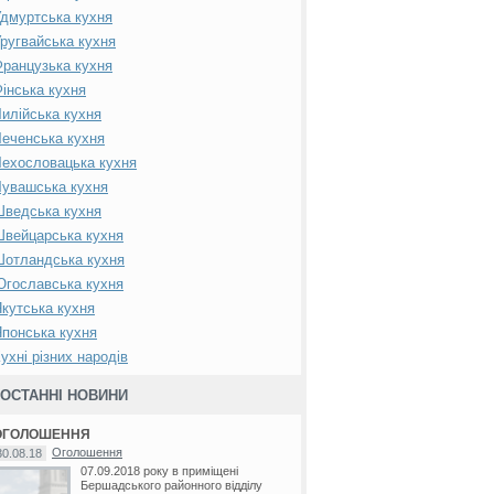
дмуртська кухня
ругвайська кухня
ранцузька кухня
інська кухня
илійська кухня
еченська кухня
ехословацька кухня
увашська кухня
Шведська кухня
вейцарська кухня
Шотландська кухня
гославська кухня
кутська кухня
понська кухня
ухні різних народів
ОСТАННІ НОВИНИ
ОГОЛОШЕННЯ
Оголошення
30.08.18
07.09.2018 року в приміщені
Бершадського районного відділу