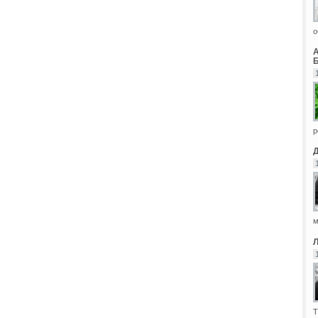
о
Б
р
м
Т