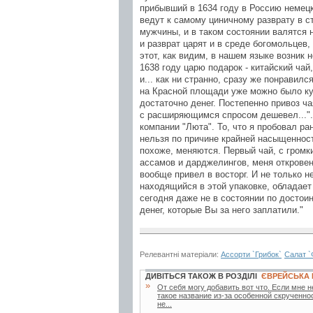
прибывший в 1634 году в Россию немец
ведут к самому циничному разврату в с
мужчины, и в таком состоянии валятся 
и разврат царят и в среде богомольцев,
этот, как видим, в нашем языке возник 
1638 году царю подарок - китайский ча
и... как ни странно, сразу же понравилс
на Красной площади уже можно было куп
достаточно денег. Постепенно привоз ч
с расширяющимся спросом дешевел...".
компании "Люта". То, что я пробовал р
нельзя по причине крайней насыщеннос
похоже, меняются. Первый чай, с гром
ассамов и дарджелингов, меня откровен
вообще привел в восторг. И не только н
находящийся в этой упаковке, обладает
сегодня даже не в состоянии по достоин
денег, которые Вы за него заплатили."
Релевантні матеріали:
Ассорти `Грибок`
Салат `
ДИВІТЬСЯ ТАКОЖ В РОЗДІЛІ
ЄВРЕЙСЬКА 
»
От себя могу добавить вот что. Если мне н
такое название из-за особенной скрученно
не...