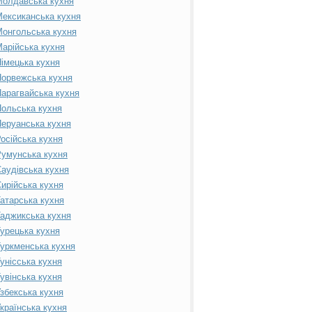
Молдавська кухня
ексиканська кухня
онгольська кухня
арійська кухня
імецька кухня
орвежська кухня
арагвайська кухня
ольська кухня
еруанська кухня
осійська кухня
умунська кухня
аудівська кухня
ирійська кухня
атарська кухня
аджикська кухня
урецька кухня
уркменська кухня
унісська кухня
увінська кухня
збекська кухня
країнська кухня