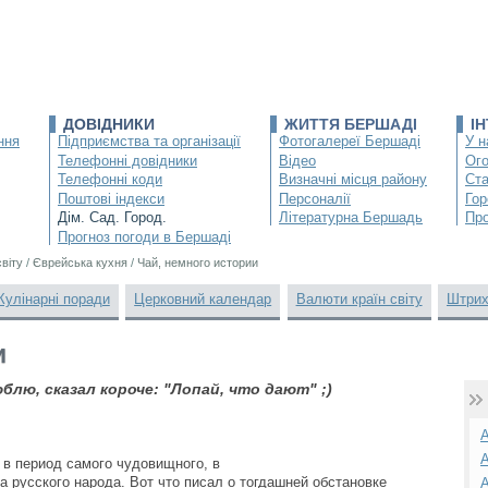
ДОВІДНИКИ
ЖИТТЯ БЕРШАДІ
І
ння
Підприємства та організації
Фотогалереї Бершаді
У н
Телефонні довідники
Відео
Ог
Телефонні коди
Визначні місця району
Ста
Поштові індекси
Персоналії
Гор
Дім. Сад. Город.
Літературна Бершадь
Про
Прогноз погоди в Бершаді
світу
/
Єврейська кухня
/
Чай, немного истории
Кулінарні поради
Церковний календар
Валюти країн світу
Штрих
и
юблю, сказал короче: "Лопай, что дают" ;)
А
А
 в период самого чудовищного, в
 русского народа. Вот что писал о тогдашней обстановке
А