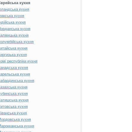
Єврейська кухня
рландська кухня
ракська кухня
ндійська кухня
орданська кухня
алмицька кухня
олумбійська кухня
итайська кухня
иргизька кухня
омі республіки кухня
анадська кухня
арельська кухня
абардинська кухня
азахська кухня
убинська кухня
атишська кухня
итовська кухня
іванська кухня
ордовська кухня
арокканська кухня