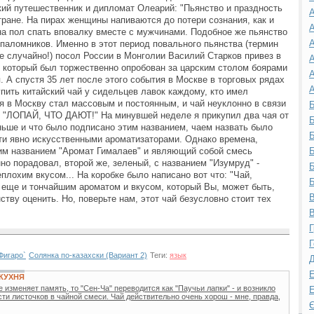
кий путешественник и дипломат Олеарий: "Пьянство и праздность
А
тране. На пирах женщины напиваются до потери сознания, как и
А
на пол спать вповалку вместе с мужчинами. Подобное же пьянство
А
 паломников. Именно в этот период повального пьянства (термин
не случайно!) посол России в Монголии Василий Старков привез в
А
й, который был торжественно опробован за царским столом боярами
А
я. А спустя 35 лет после этого события в Москве в торговых рядах
А
ить китайский чай у сидельцев лавок каждому, кто имел
ая в Москву стал массовым и постоянным, и чай неуклонно в связи
Б
 "ЛОПАЙ, ЧТО ДАЮТ!" На минувшей неделе я прикупил два чая от
Б
аньше и что было подписано этим названием, чаем назвать было
Б
ти явно искусственными ароматизаторами. Однако времена,
ким названием "Аромат Гималаев" и являющий собой смесь
Б
но порадовал, второй же, зеленый, с названием "Изумруд" -
Б
еплохим вкусом... На коробке было написано вот что: "Чай,
Б
 еще и тончайшим ароматом и вкусом, который Вы, может быть,
В
ству оценить. Но, поверьте нам, этот чай безусловно стоит тех
В
Г
Г
Фигаро`
Солянка по-казахски (Вариант 2)
Теги:
язык
Д
Е
КУХНЯ
е изменяет память, то "Сен-Ча" переводится как "Паучьи лапки" - и возникло
Е
сти листочков в чайной смеси. Чай действительно очень хорош - мне, правда,
Є