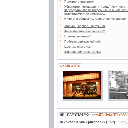
»
Приятного чаепития!
»
Убранство помещения (тясицу) имитирует 
через узкий лаз размером 66 на 66 см: на
размещаются на циновках...
»
Ничего, в общем-то, нового, но интересно.
»
Жасмин, вернее - чубушник
»
Как выбирать зеленый чай?
»
Почему зеленый?
»
Победил цейлонский чай
»
Цвет зеленого чая
»
Завариваем зеленый чай
ЦІКАВІ ФОТО
5 фото
3 фото
МИ - ПАМ’ЯТАЄМО - «
КНИГА ПАМ’ЯТІ УКРА
Феклістов Юхим Григорович (1922)
1922 р.,