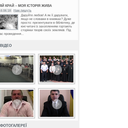
ІЙ КРАЙ – МОЯ ІСТОРІЯ ЖИВА
Нам пишуть
16.06.18
Даруйте любов! А як її дарувати,
якщо не словами в книжках? Дуже
просто: презентувати в бібліотеку, де
юні читачі із захопленням гортають
сторінки творів своїх земляків. Під
ас проведення...
ВІДЕО
ФОТОГАЛЕРЕЇ